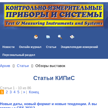
Новости
Онлайн журнал
Статьи
Энциклопедия измерений
Персональный раздел
Архив
Статьи
Обзоры выставок
Статьи КИПиС
Статьи 1 - 10 из 86
1
2
3
4
5
|
»
|
Конец
Новые даты, новый формат и новые тенденции. А вы
готовы к CES 2021?