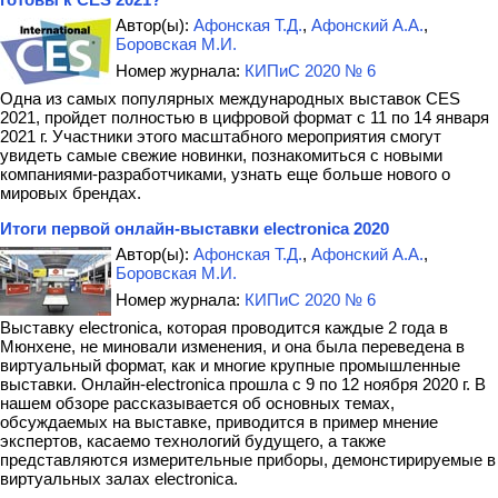
Автор(ы):
Афонская Т.Д.
,
Афонский А.А.
,
Боровская М.И.
Номер журнала:
КИПиС 2020 № 6
Одна из самых популярных международных выставок CES
2021, пройдет полностью в цифровой формат с 11 по 14 января
2021 г. Участники этого масштабного мероприятия смогут
увидеть самые свежие новинки, познакомиться с новыми
компаниями-разработчиками, узнать еще больше нового о
мировых брендах.
Итоги первой онлайн-выставки electronica 2020
Автор(ы):
Афонская Т.Д.
,
Афонский А.А.
,
Боровская М.И.
Номер журнала:
КИПиС 2020 № 6
Выставку electronica, которая проводится каждые 2 года в
Мюнхене, не миновали изменения, и она была переведена в
виртуальный формат, как и многие крупные промышленные
выставки. Онлайн-electronica прошла с 9 по 12 ноября 2020 г. В
нашем обзоре рассказывается об основных темах,
обсуждаемых на выставке, приводится в пример мнение
экспертов, касаемо технологий будущего, а также
представляются измерительные приборы, демонстирируемые в
виртуальных залах electronica.