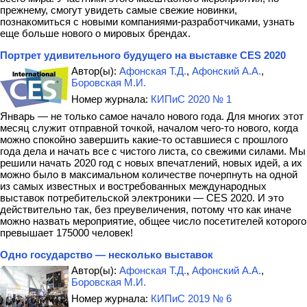
прежнему, смогут увидеть самые свежие новинки,
познакомиться с новыми компаниями-разработчиками, узнать
еще больше нового о мировых брендах.
Портрет удивительного будущего на выставке CES 2020
Автор(ы):
Афонская Т.Д.
,
Афонский А.А.
,
Боровская М.И.
Номер журнала:
КИПиС 2020 № 1
Январь — не только самое начало нового года. Для многих этот
месяц служит отправной точкой, началом чего-то нового, когда
можно спокойно завершить какие-то оставшиеся с прошлого
года дела и начать все с чистого листа, со свежими силами. Мы
решили начать 2020 год с новых впечатлений, новых идей, а их
можно было в максимальном количестве почерпнуть на одной
из самых известных и востребованных международных
выставок потребительской электроники — CES 2020. И это
действительно так, без преувеличения, потому что как иначе
можно назвать мероприятие, общее число посетителей которого
превышает 175000 человек!
Одно государство — несколько выставок
Автор(ы):
Афонская Т.Д.
,
Афонский А.А.
,
Боровская М.И.
Номер журнала:
КИПиС 2019 № 6