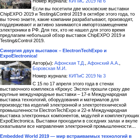
Номер журнала:
КИПиС 2019 № 6
Если вы посетили две московские выставки
ChipEXPO 2019 и Testing&Control 2019 в октябре этого года, то
вы точно знаете, какие компании разрабатывают, производят,
поддерживают и активно занимаются импортозамещением
электроники в РФ. Для тех, кто не нашел для этого время
предлагаем небольшой обзор выставок ChipEXPO 2019 и
Testing&Control 2019.
Синергия двух выставок – ElectronTechExpo и
ExpoElectronica!
Автор(ы):
Афонская Т.Д.
,
Афонский А.А.
,
Боровская М.И.
Номер журнала:
КИПиС 2019 № 3
С 15 по 17 апреля этого года в стенах
выставочного комплекса «Крокус Экспо» прошли сразу две
крупные международные выставки – 17-я Международная
выставка технологий, оборудования и материалов для
производства изделий электронной и электротехнической
промышленности ElectronTechExpo и 22-я Международная
выставка электронных компонентов, модулей и комплектующих
ExpoElectronica. Выставки проходили в соседних залах и вкупе
охватывали все направления электронной промышленности…
Embedded World 2019 — мир встраиваемых технологий в