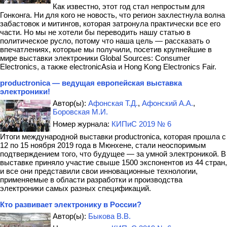
Как известно, этот год стал непростым для
Гонконга. Ни для кого не новость, что регион захлестнула волна
забастовок и митингов, которая затронула практически все его
части. Но мы не хотели бы переводить нашу статью в
политическое русло, потому что наша цель — рассказать о
впечатлениях, которые мы получили, посетив крупнейшие в
мире выставки электроники Global Sources: Consumer
Electronics, а также electronicAsia и Hong Kong Electronics Fair.
productronica — ведущая европейская выставка
электроники!
Автор(ы):
Афонская Т.Д.
,
Афонский А.А.
,
Боровская М.И.
Номер журнала:
КИПиС 2019 № 6
Итоги международной выставки productronica, которая прошла с
12 по 15 ноября 2019 года в Мюнхене, стали неоспоримым
подтверждением того, что будущее — за умной электроникой. В
выставке приняло участие свыше 1500 экспонентов из 44 стран,
и все они представили свои инновационные технологии,
применяемые в области разработки и производства
электроники самых разных спецификаций.
Кто развивает электронику в России?
Автор(ы):
Быкова В.В.