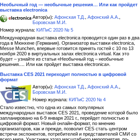
Необычный год — необычные решения… Или как пройдет
выставка electronica
Автор(ы):
Афонская Т.Д.
,
Афонский А.А.
,
Боровская М.И.
Номер журнала:
КИПиС 2020 № 5
Международная выставка electronica проводится один раз в два
года в Мюнхене (Германия). Организатор выставки electronica,
Messe Munchen, впервые готовится принять гостей с 10 по 13
ноября 2020 в виртуальных залах electronica virtual. Как это
будет – узнайте из статьи «Необычный год – необычные
решения.… Или как пройдет выставка electronica».
Выставка CES 2021 переходит полностью в цифровой
формат
Автор(ы):
Афонская Т.Д.
,
Афонский А.А.
,
Боровская М.И.
Номер журнала:
КИПиС 2020 № 4
Стало известно, что одна из самых популярных
международных выставок CES 2021, проведение которой было
запланировано на 6-9 января 2021 г., перейдет полностью в
цифровой формат. Новый онлайн-формат, по мнению
организаторов, как и прежде, позволит CES стать центром
встречи экспонентов, потребителей и представителей СМИ со
всего мира. Участники этого масштабного мероприятия, по-