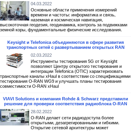
04.03.2022
Основные области применения измерений
времени и частоты: информатика и связь,
наземная и космическая навигация,
высокоточная геодезия, геодинамика, контроль за подвижками
земной коры, фундаментальные физические исследования.
Keysight и Telefonica объединяются в сфере развития
транспортных сетей с развертыванием открытых RAN
02.03.2022
Инструменты тестирования 5G от Keysight
позволяют Центру открытого тестирования и
интеграции Telefonica (OTIC) характеризовать
транспортные каналы xHaul в соответствии со спецификациями
тестирования O-RAN WG9 и улучшать планы тестирования
совместимости O-RAN xHaul
VIAVI Solutions и компания Rohde & Schwarz представили
решение для проверки соответствия радиоблока O-RAN
28.02.2022
O-RAN делает сети радиодоступа более
открытыми, дезагрегированными и гибкими.
Открытие сетевой архитектуры может