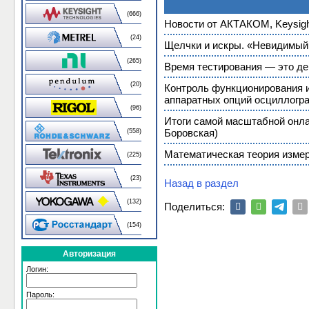
(666)
Новости от АКТАКОМ, Keysight
(24)
Щелчки и искры. «Невидимый
(265)
Время тестирования — это де
(20)
Контроль функционирования и
аппаратных опций осциллогра
(96)
Итоги самой масштабной онла
Боровская)
(558)
Математическая теория измер
(225)
(23)
Назад в раздел
(132)
Поделиться:
(154)
Авторизация
Логин:
Пароль: