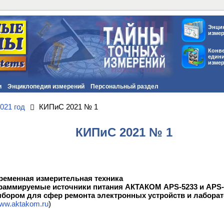
Энци
изме
Конв
един
изме
и
Энциклопедия измерений
Персональный раздел
021 год
КИПиС 2021 № 1
КИПиС 2021 № 1
еменная измерительная техника
аммируемые источники питания АКТАКОМ APS-5233 и APS-
бором для сфер ремонта электронных устройств и лабора
ww.aktakom.ru
)