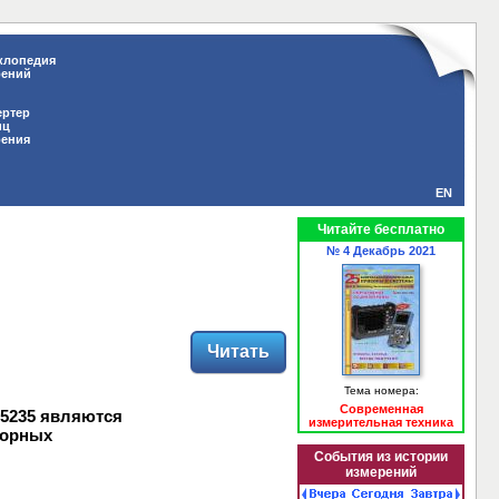
клопедия
рений
ертер
иц
рения
EN
Читайте бесплатно
№ 4 Декабрь 2021
Читать
Тема номера:
Современная
5235 являются
измерительная техника
торных
События из истории
измерений