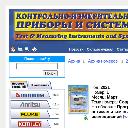
Новости
Онлайн журнал
Стать
Поиск по сайту
Архив
Архив номеров
2
Новости
О компаниях
Год:
2021
компаний
Номер:
1
(574)
Месяц:
Март
Тема номера:
Совр
(121)
На обложке:
Прогр
оптимальным вы
(134)
исследований
(
w
(78)