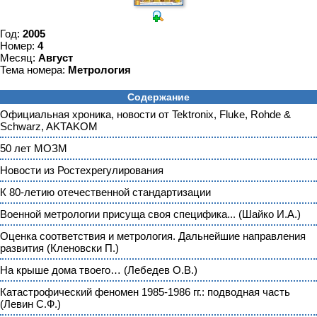
Год:
2005
Номер:
4
Месяц:
Август
Тема номера:
Метрология
Содержание
Официальная хроника, новости от Tektronix, Fluke, Rohde &
Schwarz, AKTAKOM
50 лет МОЗМ
Новости из Ростехрегулирования
К 80-летию отечественной стандартизации
Военной метрологии присуща своя специфика... (Шайко И.А.)
Оценка соответствия и метрология. Дальнейшие направления
развития (Кленовски П.)
На крыше дома твоего… (Лебедев О.В.)
Катастрофический феномен 1985-1986 гг.: подводная часть
(Левин С.Ф.)