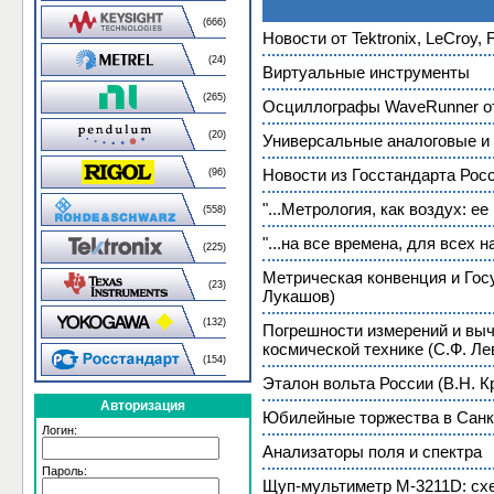
(666)
Новости от Tektronix, LeCroy, 
(24)
Виртуальные инструменты
(265)
Осциллографы WaveRunner о
(20)
Универсальные аналоговые 
Новости из Госстандарта Рос
(96)
"...Метрология, как воздух: е
(558)
"...на все времена, для всех 
(225)
Метрическая конвенция и Гос
(23)
Лукашов)
(132)
Погрешности измерений и выч
космической технике (С.Ф. Ле
(154)
Эталон вольта России (В.Н. Кр
Авторизация
Юбилейные торжества в Санкт
Логин:
Анализаторы поля и спектра
Пароль:
Щуп-мультиметр М-3211D: схе