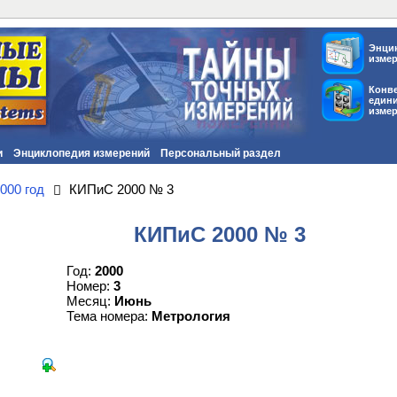
Энци
изме
Конв
един
изме
и
Энциклопедия измерений
Персональный раздел
000 год
КИПиС 2000 № 3
КИПиС 2000 № 3
Год:
2000
Номер:
3
Месяц:
Июнь
Тема номера:
Метрология