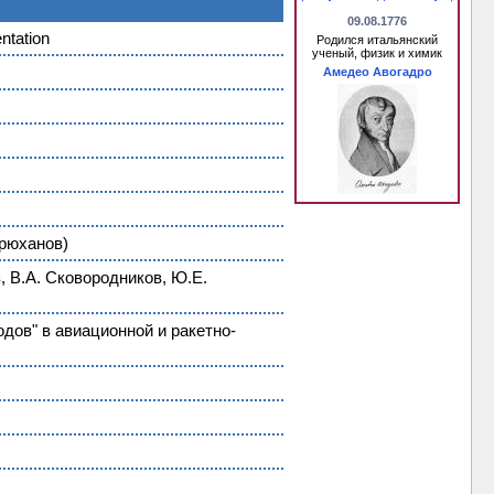
09.08.1776
ntation
Родился итальянский
ученый, физик и химик
Амедео Авогадро
Брюханов)
 В.А. Сковородников, Ю.Е.
дов" в авиационной и ракетно-