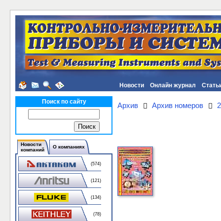
Новости
Онлайн журнал
Стать
Поиск по сайту
Архив
Архив номеров
2
Новости
О компаниях
компаний
(574)
(121)
(134)
(78)