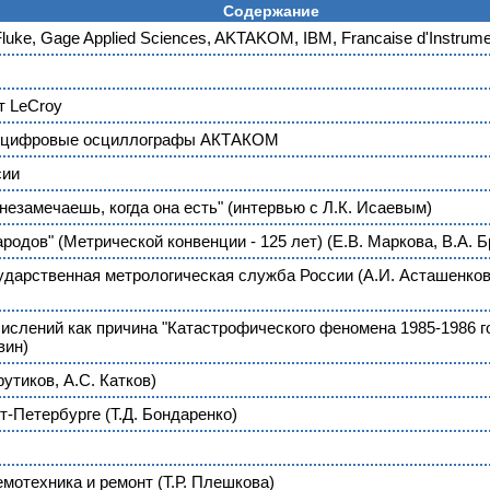
Содержание
Fluke, Gage Applied Sciences, AKTAKOM, IBM, Francaise d'Instrume
т LeCroy
и цифровые осциллографы АКТАКОМ
сии
е незамечаешь, когда она есть" (интервью с Л.К. Исаевым)
народов" (Метрической конвенции - 125 лет) (Е.В. Маркова, В.А. 
ударственная метрологическая служба России (А.И. Асташенков,
ислений как причина "Катастрофического феномена 1985-1986 го
вин)
утиков, А.С. Катков)
-Петербурге (Т.Д. Бондаренко)
мотехника и ремонт (Т.Р. Плешкова)