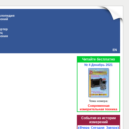
клопедия
рений
ертер
иц
рения
EN
Читайте бесплатно
№ 4 Декабрь 2021
Тема номера:
Современная
измерительная техника
События из истории
измерений