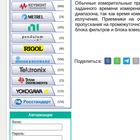
Обычные измерительные при
(666)
заданного времени измерен
диапазона, так как время из
(24)
излучения. Приемники на 
пропускания на промежуточно
(265)
блока фильтров и блока взв
(20)
(96)
(558)
Поделиться:
(225)
(23)
(132)
(154)
Авторизация
Логин:
Пароль: