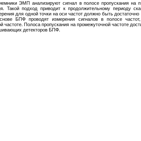
емники ЭМП анализируют сигнал в полосе пропускания на п
ия. Такой подход приводит к продолжительному периоду ска
мерения для одной точки на оси частот должно быть достаточно
основе БПФ проводят измерения сигналов в полосе частот
й частоте. Полоса пропускания на промежуточной частоте дост
ешивающих детекторов БПФ.