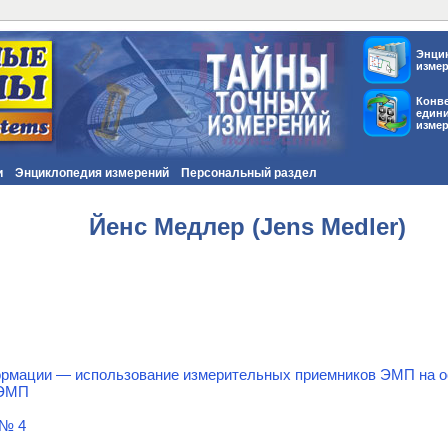
Энци
изме
Конв
един
изме
и
Энциклопедия измерений
Персональный раздел
Йенс Медлер (Jens Medler)
рмации — использование измерительных приемников ЭМП на о
 ЭМП
 № 4