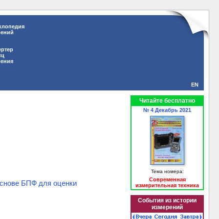
клопедия
рений
ертер
иц
рения
EN
Читайте бесплатно
№ 4 Декабрь 2021
Тема номера:
Современная
снове БПФ для оценки
измерительная техника
События из истории
измерений