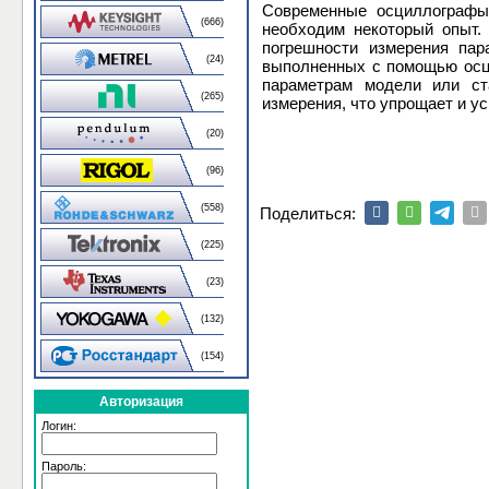
Современные осциллографы
(666)
необходим некоторый опыт.
погрешности измерения пар
(24)
выполненных с помощью осци
параметрам модели или ст
(265)
измерения, что упрощает и 
(20)
(96)
(558)
Поделиться:
(225)
(23)
(132)
(154)
Авторизация
Логин:
Пароль: