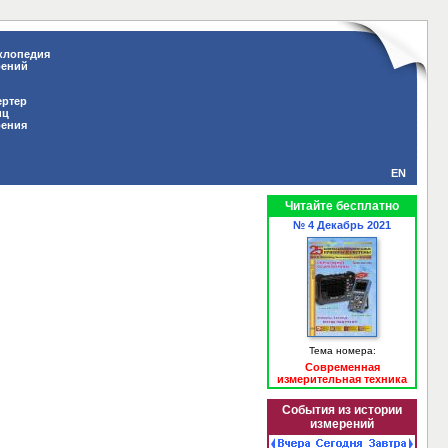
клопедия
рений
ертер
иц
рения
EN
Читайте бесплатно
№ 4 Декабрь 2021
Тема номера:
Современная
измерительная техника
События из истории
измерений