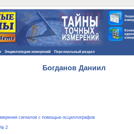
Энци
изме
Конв
един
изме
и
Энциклопедия измерений
Персональный раздел
Богданов Даниил
мерения сигналов с помощью осциллографов
 № 2