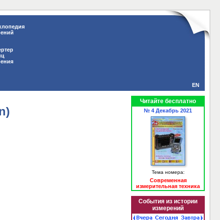
клопедия
рений
ертер
иц
рения
EN
Читайте бесплатно
n)
№ 4 Декабрь 2021
Тема номера:
Современная
измерительная техника
События из истории
измерений