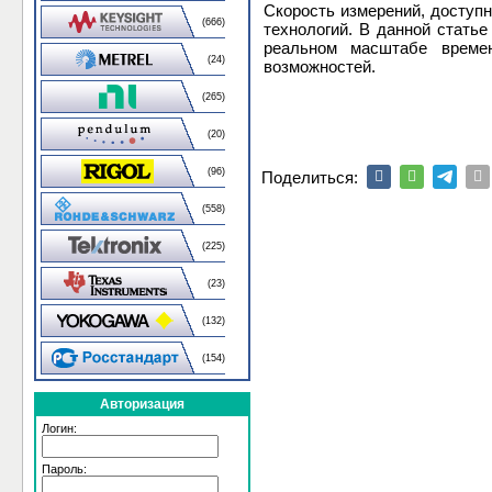
Скорость измерений, доступн
(666)
технологий. В данной стать
реальном масштабе времен
(24)
возможностей.
(265)
(20)
(96)
Поделиться:
(558)
(225)
(23)
(132)
(154)
Авторизация
Логин:
Пароль: