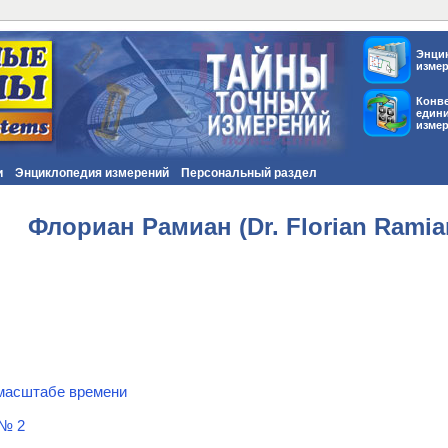
Энци
изме
Конв
един
изме
и
Энциклопедия измерений
Персональный раздел
Флориан Рамиан (Dr. Florian Ramia
 масштабе времени
№ 2