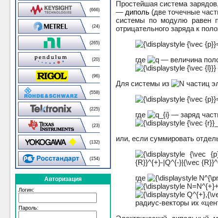
Простейшая система зарядов
(666)
—
диполь
(две точечные час
системы по модулю равен п
(24)
отрицательного заряда к поло
(265)
где
— величина поло
(20)
(96)
Для системы из
частиц э
(558)
(225)
где
— заряд част
(23)
или, если суммировать отдел
(132)
(154)
где
Авторизация
Логин:
радиус-векторы их «цен
Пароль: