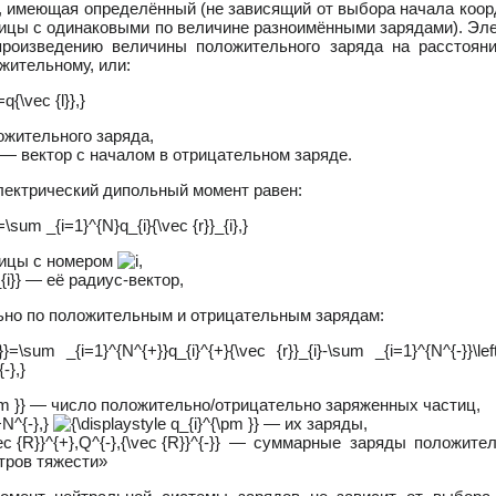
, имеющая определённый (не зависящий от выбора начала коор
тицы с одинаковыми по величине разноимёнными зарядами). Эл
роизведению величины положительного заряда на расстоян
жительному, или:
жительного заряда,
— вектор с началом в отрицательном заряде.
лектрический дипольный момент равен:
ицы с номером
— её радиус-вектор,
ьно по положительным и отрицательным зарядам:
— число положительно/отрицательно заряженных частиц,
— их заряды,
— суммарные заряды положитель
тров тяжести»