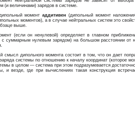
омент нейтральной системы зарядов не зависит от выбора 
 (и величинами) зарядов в системе.
 дипольный момент
аддитивен
(дипольный момент наложения
ипольных моментов), а в случае нейтральных систем это свой
абзаце выше.
мент (если он ненулевой) определяет в главном приближен
 с суммарным нулевым зарядом) на большом расстоянии от не
.
 смысл дипольного момента состоит в том, что он дает попр
заряда системы по отношению к началу координат (которое м
темы в целом — система при этом подразумевается достаточно 
ы, и везде, где при вычислениях такая конструкция встреч