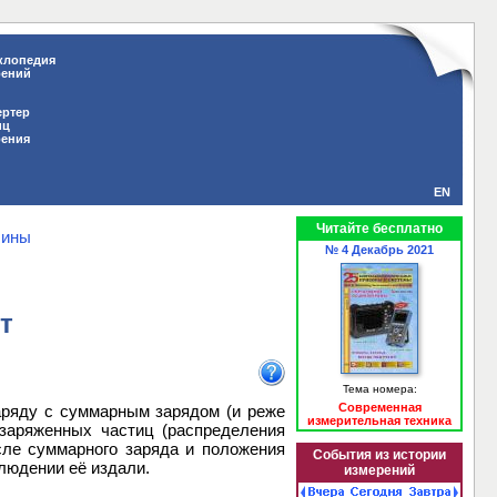
клопедия
рений
ертер
иц
рения
EN
Читайте бесплатно
чины
№ 4 Декабрь 2021
т
Тема номера:
Современная
наряду с суммарным зарядом (и реже
измерительная техника
заряженных частиц (распределения
сле суммарного заряда и положения
События из истории
людении её издали.
измерений