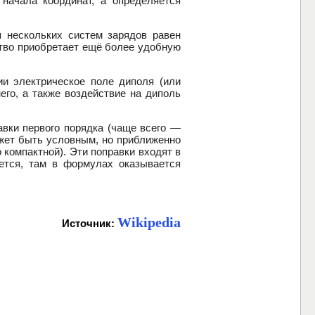
начала координат, а определяется
 нескольких систем зарядов равен
ство приобретает ещё более удобную
ии электрическое поле диполя (или
го, а также воздействие на диполь
авки первого порядка (чаще всего —
ожет быть условным, но приближенно
компактной). Эти поправки входят в
ается, там в формулах оказывается
Wikipedia
Источник: