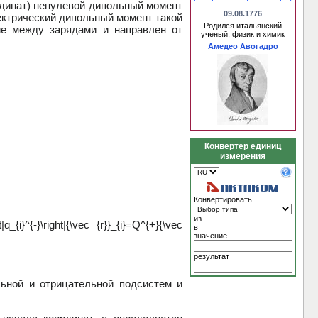
динат) ненулевой дипольный момент
09.08.1776
ектрический дипольный момент такой
Родился итальянский
ие между зарядами и направлен от
ученый, физик и химик
Амедео Авогадро
Конвертер единиц
измерения
Конвертировать
из
в
значение
результат
ной и отрицательной подсистем и