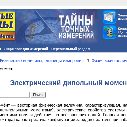
Энци
изме
Конв
един
изме
и
Энциклопедия измерений
Персональный раздел
Физические величины, единицы измерения
Физические вели
 момент
Электрический дипольный момен
оме́нт — векторная физическая величина, характеризующая, 
ьтипольными моментами), электрические свойства системы 
мого ими поля и действия на неё внешних полей. Главная по
вектора) характеристика конфигурации зарядов системы при наб