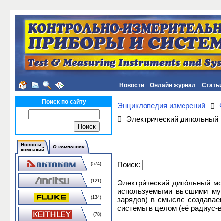
Новости
Онлайн журнал
Стать
Поиск по сайту
Энциклопедия измерений
Электрический дипольный
Новости
О компаниях
компаний
Поиск:
(574)
(121)
Электри́ческий дипо́льный м
используемыми высшими мул
(134)
зарядов) в смысле создавае
системы в целом (её радиус-
(78)