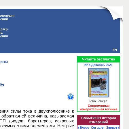
клопедия
рений
ертер
иц
рения
EN
Читайте бесплатно
чины
№ 4 Декабрь 2021
ь
Тема номера:
Современная
измерительная техника
ения силы тока в двухполюснике к
 обратная ей величина, называемая
События из истории
ПП диодов, бареттеров, искровых
измерений
вносимых этими элементами. Нек-рые