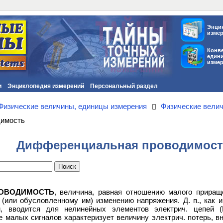
Энци
изме
Конв
един
изме
и
Энциклопедия измерений
Персональный раздел
Физические величины, единицы измерения
Физические вели
имость
Дифференциальная проводимост
ОВОДИМОСТЬ
, величина, равная отношению малого приращ
(или обусловленному им) изменению напряжения. Д. п., как и
, вводится для нелинейных элементов электрич. цепей (
ме малых сигналов характеризует величину электрич. потерь, 