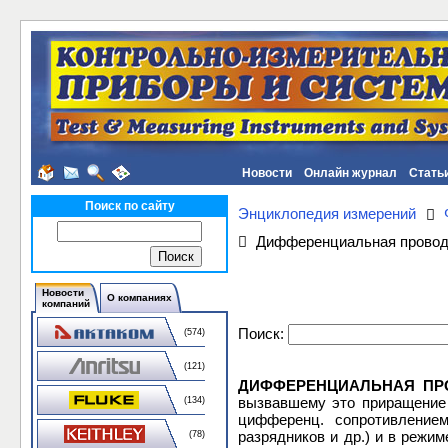
Новости
Онлайн журнал
Стать
Поиск по сайту
Энциклопедия измерений
Дифференциальная провод
Новости
О компаниях
компаний
Поиск:
(574)
(121)
ДИФФЕРЕНЦИАЛЬНАЯ ПР
вызвавшему это приращение 
(134)
цифференц. сопротивлением
разрядников и др.) и в режи
(78)