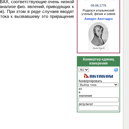
 ВАХ, соответствующие очень низкой
09.08.1776
и анализе физ. явлений, приводящих к
Родился итальянский
в). При этом в ряде случаев вводят
ученый, физик и химик
и тока к вызвавшему это приращение
Амедео Авогадро
Конвертер единиц
измерения
Конвертировать
из
в
значение
результат