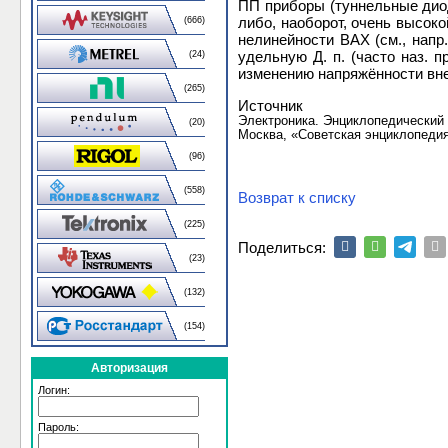
ПП приборы (туннельные диод
либо, наоборот, очень высоко
(666)
нелинейности ВАХ (см., напр
удельную Д. п. (часто наз. 
(24)
изменению напряжённости вне
(265)
Источник
Электроника. Энциклопедический
(20)
Москва, «Советская энциклопедия»
(96)
(558)
Возврат к списку
(225)
Поделиться:
(23)
(132)
(154)
Авторизация
Логин:
Пароль: