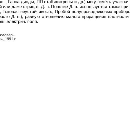
ы, Ганна диоды, ПП стабилитроны и др.) могут иметь участки
й или даже отрицат. Д. п. Понятие Д. п. используется также пр
., Токовая неустойчивость, Пробой полупроводниковых приборо
просто Д. п.), равную отношению малого приращения плотност
ш. электрич. поля.
 словарь
, 1991 г.