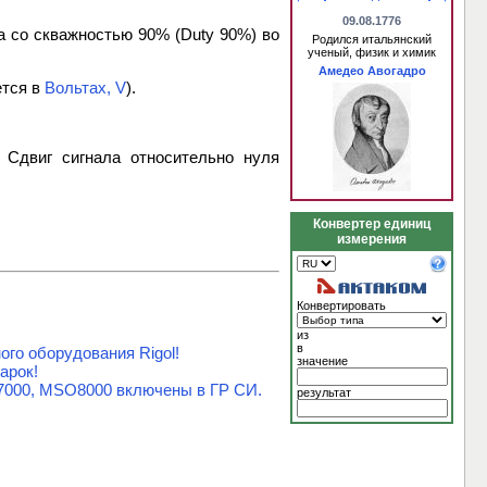
09.08.1776
 со скважностью 90% (Duty 90%) во
Родился итальянский
ученый, физик и химик
Амедео Авогадро
ется в
Вольтах, V
).
 Сдвиг сигнала относительно нуля
Конвертер единиц
измерения
Конвертировать
из
в
го оборудования Rigol!
значение
арок!
7000, MSO8000 включены в ГР СИ.
результат