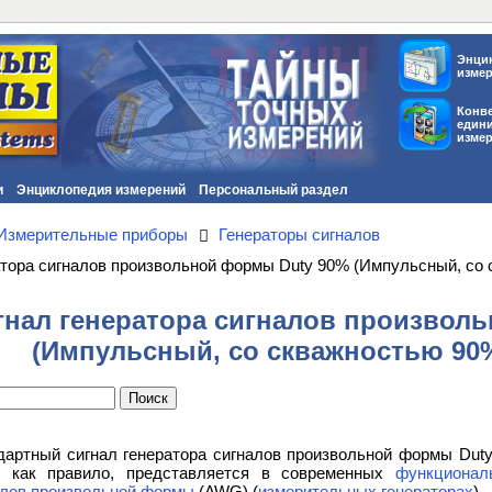
Энци
изме
Конв
един
изме
и
Энциклопедия измерений
Персональный раздел
Измерительные приборы
Генераторы сигналов
атора сигналов произвольной формы Duty 90% (Импульсный, со
гнал генератора сигналов произвол
(Импульсный, со скважностью 90
дартный сигнал генератора сигналов произвольной формы Dut
, как правило, представляется в современных
функционал
алов произвольной формы
(AWG) (
измерительных генераторах
).