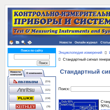
Новости
Онлайн журнал
Стать
Поиск по сайту
Энциклопедия измерений
Стандартный сигнал генер
Стандартный си
Новости
О компаниях
компаний
(574)
Поиск:
(121)
(134)
Стан
90%)
(78)
сигн