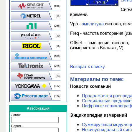
(666)
Сигн
времени.
(24)
Vpp -
амплитуда
сигнала, изм
(265)
Freq - частота повторения (и
(20)
Offset - смещение сигнала
(96)
(измеряется в Вольтах, V).
(558)
Возврат к списку
(225)
(23)
Материалы по теме:
Новости компаний
(132)
Продолжается распрода
(154)
Специальные предложен
Цифровые осциллографы
Авторизация
Энциклопедия измерений
Логин:
Суммирующая модуляц
Пароль:
Несинусоидальный сигн