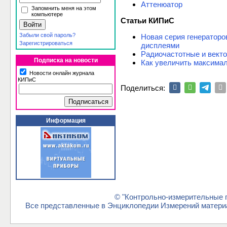
Аттенюатор
Запомнить меня на этом
компьютере
Статьи КИПиС
Забыли свой пароль?
Новая серия генератор
Зарегистрироваться
дисплеями
Радиочастотные и векто
Подписка на новости
Как увеличить максимал
Новости онлайн журнала
КИПиС
Поделиться:
Информация
© "Контрольно-измерительные п
Все представленные в Энциклопедии Измерений материа