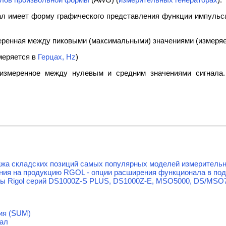
ал имеет форму графического представления функции импульса
еренная между пиковыми (максимальными) значениями (измеря
змеряется в
Герцах, Hz
)
, измеренное между нулевым и средним значениями сигнала.
жа складских позиций самых популярных моделей измерительно
ия на продукцию RGOL - опции расширения функционала в под
 Rigol серий DS1000Z-S PLUS, DS1000Z-E, MSO5000, DS/MSO
ия (SUM)
ал