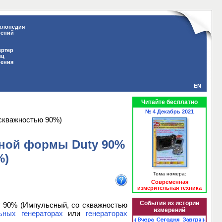
клопедия
рений
ертер
иц
рения
EN
Читайте бесплатно
№ 4 Декабрь 2021
 скважностью 90%)
ьной формы Duty 90%
%)
Тема номера:
Современная
измерительная техника
События из истории
y 90% (Импульсный, со скважностью
измерений
ьных генераторах
или
генераторах