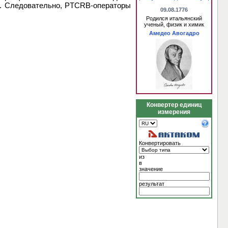
в. Следовательно, PTCRB-операторы
09.08.1776
Родился итальянский
ученый, физик и химик
Амедео Авогадро
Конвертер единиц
измерения
Конвертировать
из
в
значение
результат