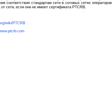
ния соответствия стандартам сети в сотовых сетях операторо
 от сети, если они не имеют сертификата PTCRB.
a.org/wiki/PTCRB
www.ptcrb.com