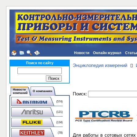
Новости
Онлайн журнал
Стать
Поиск по сайту
Энциклопедия измерений
Новости
О компаниях
Поиск:
компаний
(574)
(121)
(134)
(78)
Для работы в сотовых сетях