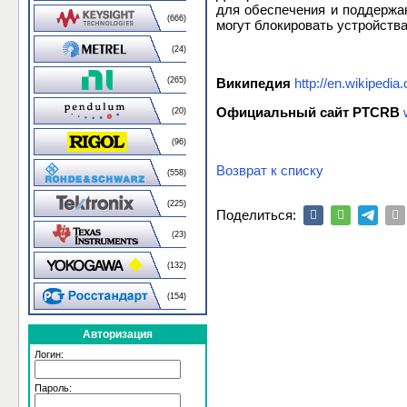
для обеспечения и поддержа
(666)
могут блокировать устройства
(24)
Википедия
http://en.wikipedi
(265)
Официальный сайт PTCRB
(20)
(96)
Возврат к списку
(558)
(225)
Поделиться:
(23)
(132)
(154)
Авторизация
Логин:
Пароль: