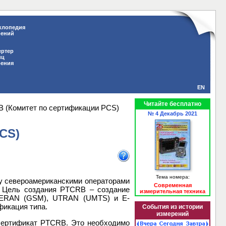
клопедия
рений
ертер
иц
рения
EN
Читайте бесплатно
 (Комитет по сертификации PCS)
№ 4 Декабрь 2021
CS)
Тема номера:
ду североамериканскими операторами
Современная
а. Цель создания PTCRB – создание
измерительная техника
 GERAN (GSM), UTRAN (UMTS) и Е-
икация типа.
События из истории
измерений
 сертификат PTCRB. Это необходимо