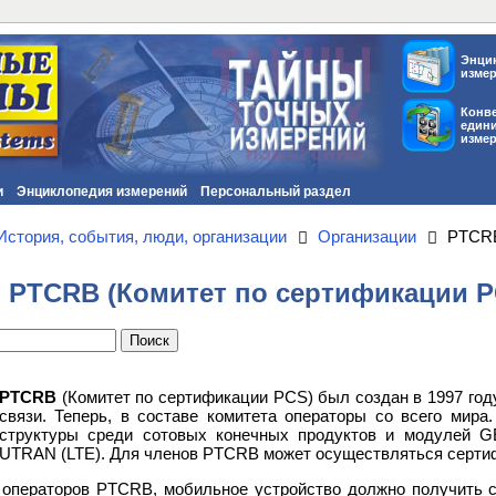
Энци
изме
Конв
един
изме
и
Энциклопедия измерений
Персональный раздел
История, события, люди, организации
Организации
PTCRB
PTCRB (Комитет по сертификации P
PTCRB
(Комитет по сертификации PCS) был создан в 1997 го
связи. Теперь, в составе комитета операторы со всего мир
структуры среди сотовых конечных продуктов и модулей
UTRAN (LTE). Для членов PTCRB может осуществляться сертиф
 операторов PTCRB, мобильное устройство должно получить