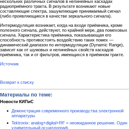
нескольких различных сигналов в нелинейных каскадах
радиоприёмного тракта. В результате возникают новые
составляющие спектра, зашумляющие принимаемый сигнал
(либо проявляющиеся в качестве зеркального сигнала).
Интермодуляция возникает, когда на входе приёмника, кроме
полезного сигнала, действуют, по крайней мере, два помеховых
сигнала. Характеристика приёмника, показывающая его
способность противостоять воздействию таких помех —
динамический диапазон по интермодуляции (Dynamic Range),
зависит как от шумовых и нелинейных свойств каскадов
приёмника, так и от фильтров, имеющихся в приёмном тракте.
Источник
Возврат к списку
Материалы по теме:
Новости КИПиС
Демонстрация современного производства электронной
аппаратуры
Tektronix: analog+digital+RF = неожиданное решение. Один
удивительный осциллограф