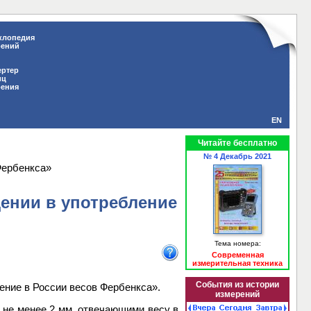
клопедия
рений
ертер
иц
рения
EN
Читайте бесплатно
№ 4 Декабрь 2021
Фербенкса»
ении в употребление
Тема номера:
Современная
измерительная техника
События из истории
ение в России весов Фербенкса».
измерений
 не менее 2 мм, отвечающими весу в