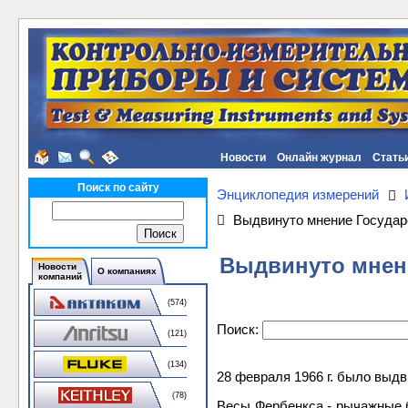
Новости
Онлайн журнал
Стать
Поиск по сайту
Энциклопедия измерений
Выдвинуто мнение Государс
Выдвинуто мнени
Новости
О компаниях
компаний
(574)
Поиск:
(121)
(134)
28 февраля 1966 г. было выд
(78)
Весы Фербенкса - рычажные б