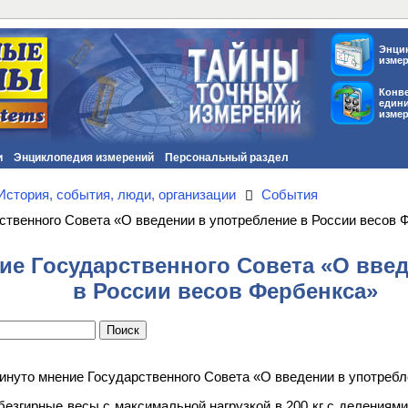
Энци
изме
Конв
един
изме
и
Энциклопедия измерений
Персональный раздел
История, события, люди, организации
События
твенного Совета «О введении в употребление в России весов 
е Государственного Совета «О введ
в России весов Фербенкса»
винуто мнение Государственного Совета «О введении в употребл
езгирные весы с максимальной нагрузкой в 200 кг с делениями