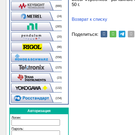
50 г.
(666)
(24)
Возврат к списку
(265)
Поделиться:
(20)
(96)
(558)
(225)
(23)
(132)
(154)
Авторизация
Логин:
Пароль: