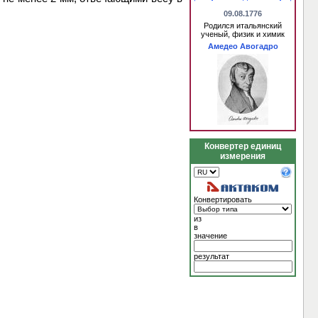
09.08.1776
Родился итальянский
ученый, физик и химик
Амедео Авогадро
Конвертер единиц
измерения
Конвертировать
из
в
значение
результат