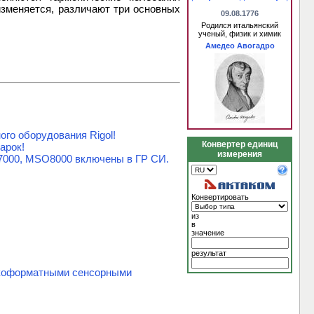
изменяется, различают три основных
09.08.1776
Родился итальянский
ученый, физик и химик
Амедео Авогадро
го оборудования Rigol!
Конвертер единиц
арок!
измерения
7000, MSO8000 включены в ГР СИ.
Конвертировать
из
в
значение
результат
окоформатными сенсорными