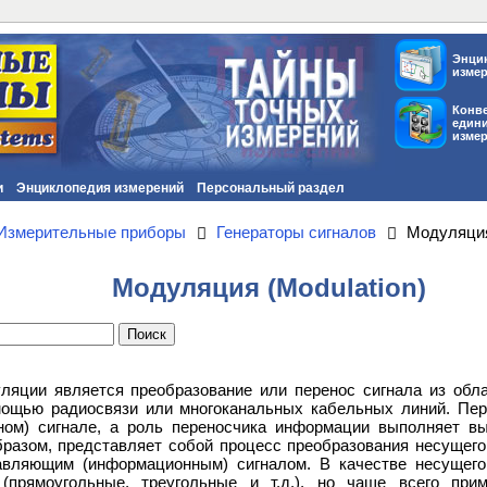
Энци
изме
Конв
един
изме
и
Энциклопедия измерений
Персональный раздел
Измерительные приборы
Генераторы сигналов
Модуляция
Модуляция (Modulation)
яции является преобразование или перенос сигнала из обла
мощью радиосвязи или многоканальных кабельных линий. Пе
ом) сигнале, а роль переносчика информации выполняет вы
бразом, представляет собой процесс преобразования несущег
равляющим (информационным) сигналом. В качестве несущего
прямоугольные, треугольные и т.д.), но чаще всего прим