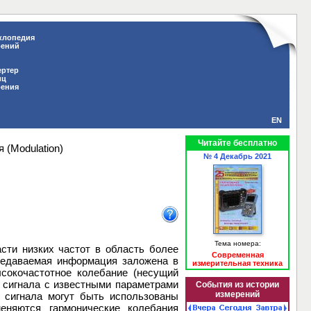
клопедия
рений
ертер
иц
рения
EN
Читайте бесплатно
 (Modulation)
№ 4 Декабрь 2021
Тема номера:
сти низких частот в область более
Современная
редаваемая информация заложена в
измерительная техника
сокочастотное колебание (несущий
о сигнала с известными параметрами
События из истории
измерений
 сигнала могут быть использованы
еняются гармонические колебания