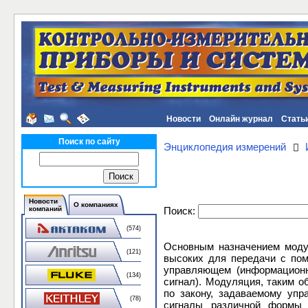
Новости
Онлайн журнал
Стать
Поиск по сайту
Энциклопедия измерений
Новости
О компаниях
Поиск:
компаний
(574)
Основным назначением модул
(121)
высоких для передачи с по
управляющем (информационн
(134)
сигнал). Модуляция, таким о
по закону, задаваемому уп
(78)
сигналы различной формы (