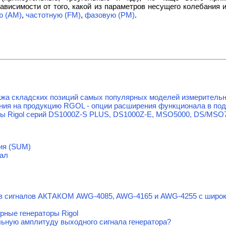
ависимости от того, какой из параметров несущего колебания 
ю (АМ)
,
частотную (FM)
,
фазовую (PM)
.
жа складских позиций самых популярных моделей измерительно
ия на продукцию RGOL - опции расширения функционала в под
 Rigol серий DS1000Z-S PLUS, DS1000Z-E, MSO5000, DS/MSO
ия (SUM)
ал
ов сигналов АКТАКОМ AWG-4085, AWG-4165 и AWG-4255 с шир
рные генераторы Rigol
ьную амплитуду выходного сигнала генератора?