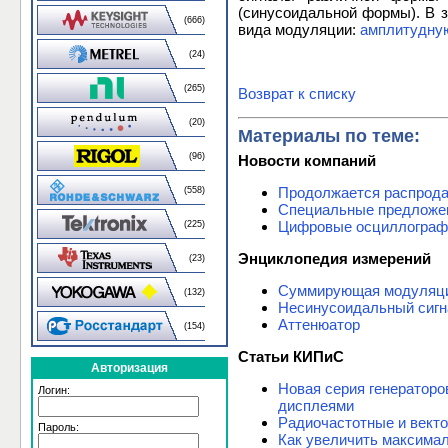
(синусоидальной формы). В з
(666)
вида модуляции:
амплитудну
(24)
(265)
Возврат к списку
(20)
Материалы по теме:
(96)
Новости компаний
Продолжается распрода
(558)
Специальные предложен
Цифровые осциллографы
(225)
Энциклопедия измерений
(23)
Суммирующая модуляц
(132)
Несинусоидальный сигн
Аттенюатор
(154)
Статьи КИПиС
Авторизация
Новая серия генератор
Логин:
дисплеями
Радиочастотные и векто
Пароль:
Как увеличить максимал