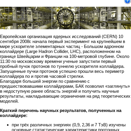
Европейская организация ядерных исследований (CERN) 10
сентября 2008г. начала первый эксперимент на крупнейшем в
мире ускорителе элементарных частиц - Большом адронном
коллайдере (Large Hadron Collider, LHC), расположенном на
границе Швейцарии и Франции на 100-метровой глубине. Около
11:30 по московскому времени ученые запустили первый
пробный пучок протонов по туннелю ускорителя коллайдера.
Запущенные пучки протонов успешно прошли весь периметр
коллайдера по и против часовой стрелки.
Благодаря большей энергии по сравнению с
предшествовавшими коллайдерами, БАК позволил «заглянуть»
в недоступную ранее область энергий и получить научные
результаты, накладывающие ограничения на ряд теоретических
моделей.
Краткий перечень научных результатов, полученных на
коллайдере:
при трёх различных энергиях (0,9, 2,36 и 7 ТэВ) изучены
основные статистические характеристики протонных