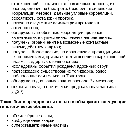
столкновений — количество рождённых адронов, их
распределение по быстроте, бозе-эйнштейновские
корреляции мезонов, дальние угловые корреляции,
вероятность остановки протона;
показано отсутствие асимметрии протонов и
антипротонов;
обнаружены необычные корреляции протонов,
вылетающих в существенно разных направлениях;
получены ограничения на возможные контактные
взаимодействия кварков;
получены более веские, по сравнению с предыдущими
экспериментами, признаки возникновения кварк-глюонной
плазмы в ядерных столкновениях;
исследованы события рождения адронных струй;
подтверждено существование топ-кварка, ранее
наблюдавшегося только на Тэватроне;
обнаружено два новых канала распада B
-мезонов;
s
открыта новая, теоретически предсказанная частица
χ
(3P).
b
Также были предприняты попытки обнаружить следующие
гипотетические объекты:
лёгкие чёрные дыры;
возбуждённые кварки;
суперсимметричные частицы;