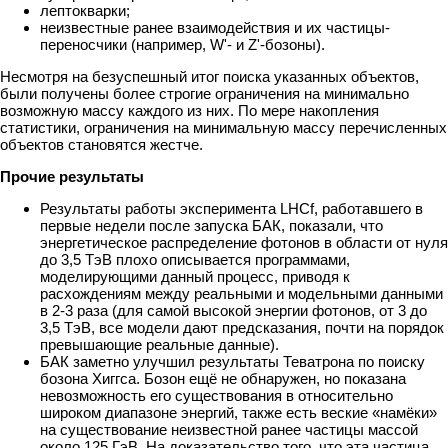
лептокварки;
неизвестные ранее взаимодействия и их частицы-
переносчики (например, W'- и Z'-бозоны).
Несмотря на безуспешный итог поиска указанных объектов,
были получены более строгие ограничения на минимально
возможную массу каждого из них. По мере накопления
статистики, ограничения на минимальную массу перечисленных
объектов становятся жестче.
Прочие результаты
Результаты работы эксперимента LHCf, работавшего в
первые недели после запуска БАК, показали, что
энергетическое распределение фотонов в области от нуля
до 3,5 ТэВ плохо описывается программами,
моделирующими данный процесс, приводя к
расхождениям между реальными и модельными данными
в 2-3 раза (для самой высокой энергии фотонов, от 3 до
3,5 ТэВ, все модели дают предсказания, почти на порядок
превышающие реальные данные).
БАК заметно улучшил результаты Теватрона по поиску
бозона Хиггса. Бозон ещё не обнаружен, но показана
невозможность его существования в относительно
широком диапазоне энергий, также есть веские «намёки»
на существование неизвестной ранее частицы массой
около 125 ГэВ. На доказательство того, что эта частица