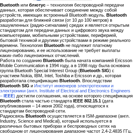
Buetooth
или
блютус
– технология беспроводной передачи
данных, которая обеспечивает соединение между собой
устройств, имеющих встроенный Bluetooth модуль.
Bluetooth
разработан для ближней связи (от 10 до 100 метров) в
зашумленных (радио-сигналами) средах и является открытым
стандартом для передачи данных и цифрового звука между
компьютерами, мобильными устройствами, периферией,
бытовой техникой и другими устройствами в режиме реального
времени. Технология
Bluetooth
не подлежит платному
лицензированию, и ее использование не требует выплаты
каких-либо лицензионных отчислений.
Работа по созданию
Bluetooth
была начата компанией Ericsson
Mobile Communication в 1994 году, а в 1998 году была основана
группа Bluetooth Special Interest Group (
Bluetooth SIG
) с
участием Nokia, IBM, Intel, Toshiba и Ericsson и др., которая
разработала спецификацию
Bluetooth
. Впоследствии
Bluetooth SIG
и
Институт инженеров электротехники и
электроники (англ. Institute of Electrical and Electronics Engineers
–
IEEE
)
достигли соглашения, на основе которого спецификация
Bluetooth
стала частью стандарта
IEEE 802.15.1
(дата
опубликования – 14 июня 2002 года), относящегося к
стандартам беспроводной сети.
Радиосвязь
Bluetooth
осуществляется в ISM-диапазоне (англ.
Industry, Science and Medical), который используется в
различных бытовых приборах и беспроводных сетях на
свободном от лицензирования диапазоне частот 2,4-2,4835 ГГц.