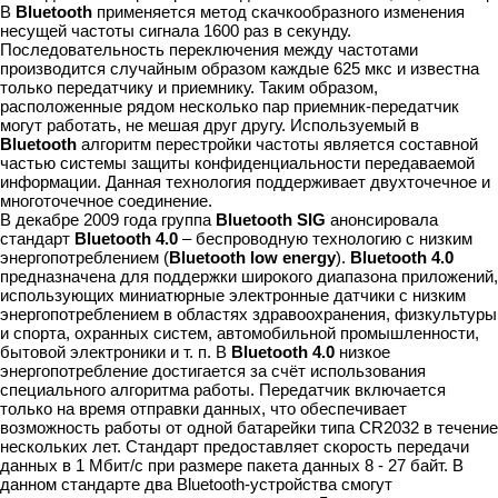
В
Bluetooth
применяется метод скачкообразного изменения
несущей частоты сигнала 1600 раз в секунду.
Последовательность переключения между частотами
производится случайным образом каждые 625 мкс и известна
только передатчику и приемнику. Таким образом,
расположенные рядом несколько пар приемник-передатчик
могут работать, не мешая друг другу. Используемый в
Bluetooth
алгоритм перестройки частоты является составной
частью системы защиты конфиденциальности передаваемой
информации. Данная технология поддерживает двухточечное и
многоточечное соединение.
В декабре 2009 года группа
Bluetooth SIG
анонсировала
стандарт
Bluetooth 4.0
– беспроводную технологию с низким
энергопотреблением (
Bluetooth low energy
).
Bluetooth 4.0
предназначена для поддержки широкого диапазона приложений,
использующих миниатюрные электронные датчики с низким
энергопотреблением в областях здравоохранения, физкультуры
и спорта, охранных систем, автомобильной промышленности,
бытовой электроники и т. п. В
Bluetooth 4.0
низкое
энергопотребление достигается за счёт использования
специального алгоритма работы. Передатчик включается
только на время отправки данных, что обеспечивает
возможность работы от одной батарейки типа CR2032 в течение
нескольких лет. Стандарт предоставляет скорость передачи
данных в 1 Мбит/с при размере пакета данных 8 - 27 байт. В
данном стандарте два Bluetooth-устройства смогут