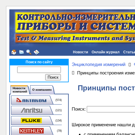
Новости
Онлайн журнал
Стать
Поиск по сайту
Энциклопедия измерений
Принципы построения изме
Принципы пост
Новости
О компаниях
компаний
(574)
Поиск:
(121)
(134)
Широкое применение нашли дв
(78)
с применением балансн