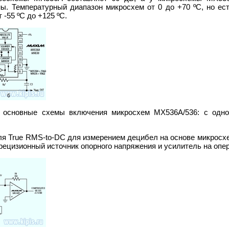
ы. Температурный диапазон микросхем от 0 до +70 ºС, но ес
-55 ºС до +125 ºС.
и основные схемы включения микросхем MX536A/536: с одн
ля True RMS-to-DC для измерением децибел на основе микрос
прецизионный источник опорного напряжения и усилитель на оп