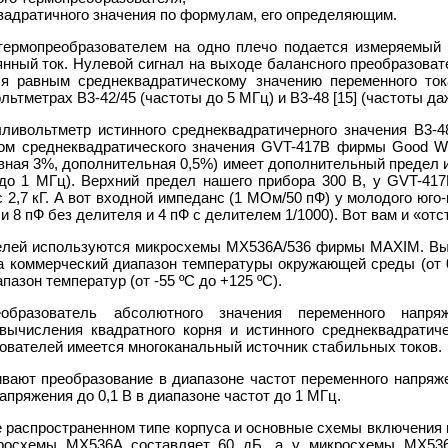
вадратичного значения по формулам, его определяющим.
ермопреобразователем на одно плечо подается измеряемый 
янный ток. Нулевой сигнал на выходе балансного преобразоват
ся равным среднеквадратическому значению переменного то
ьтметрах B3-42/45 (частоты до 5 МГц) и B3-48 [15] (частоты даж
ливольтметр истинного среднеквадратичерного значения B3-4
м среднеквадратического значения GVT-417B фирмы Good Wil
вная 3%, дополнительная 0,5%) имеет дополнительный предел из
ц до 1 МГц). Верхний предел нашего прибора 300 В, у GVT-41
с 2,7 кГ. А вот входной импеданс (1 МОм/50 пФ) у молодого юго
и 8 пФ без делителя и 4 пФ с делителем 1/1000). Вот вам и «отс
елей используются микросхемы MX536A/536 фирмы MAXIM. Вы
а коммерческий диапазон температуры окружающей среды (от 
зон температур (от -55 ºС до +125 ºС).
образователь абсолютного значения переменного напря
ычисления квадратного корня и истинного среднеквадратич
зователей имеется многоканальный источник стабильных токов.
ают преобразование в диапазоне частот переменного напряжен
пряжения до 0,1 В в диапазоне частот до 1 МГц.
 распространенном типе корпуса и основные схемы включения 
кросхемы MX536A составляет 60 дБ, а у микросхемы MX53