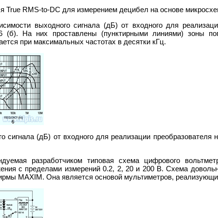
еля True RMS-to-DC для измерением децибел на основе микрос
исимости выходного сигнала (дБ) от входного для реализац
(б). На них проставлены (пунктирными линиями) зоны пог
ается при максимальных частотах в десятки кГц.
го сигнала (дБ) от входного для реализации преобразователя
ндуемая разработчиком типовая схема цифрового вольтмет
ения с пределами измерений 0.2, 2, 20 и 200 В. Схема довольн
ирмы MAXIM. Она является основой мультиметров, реализующ