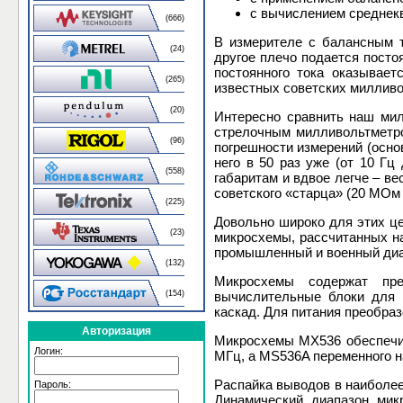
с вычислением среднек
(666)
В измерителе с балансным т
(24)
другое плечо подается посто
постоянного тока оказывает
(265)
известных советских милливол
(20)
Интересно сравнить наш мил
стрелочным милливольтметро
(96)
погрешности измерений (осно
него в 50 раз уже (от 10 Г
(558)
габаритам и вдвое легче – ве
советского «старца» (20 МОм 
(225)
Довольно широко для этих ц
(23)
микросхемы, рассчитанных н
промышленный и военный диапа
(132)
Микросхемы содержат пре
(154)
вычислительные блоки для в
каскад. Для питания преобра
Авторизация
Микросхемы MX536 обеспечив
Логин:
МГц, а MS536A переменного на
Распайка выводов в наиболее
Пароль:
Динамический диапазон ми