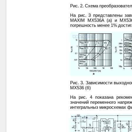
Рис. 2. Схема преобразоват
На рис. 3 представлены зав
MAXIM MX536A (а) и MX536 
погрешность менее 1% достиг
Рис. 3. Зависимости выходно
MX536 (б)
На рис. 4 показана рекоме
значений переменного напряж
интегральныз микросхемах ф