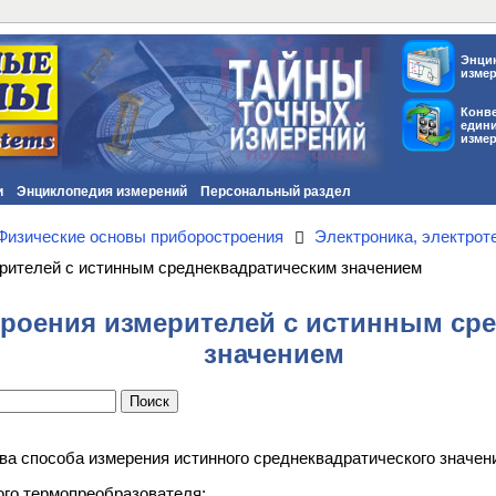
Энци
изме
Конв
един
изме
и
Энциклопедия измерений
Персональный раздел
Физические основы приборостроения
Электроника, электрот
рителей с истинным среднеквадратическим значением
роения измерителей с истинным ср
значением
а способа измерения истинного среднеквадратического значени
ого термопреобразователя;