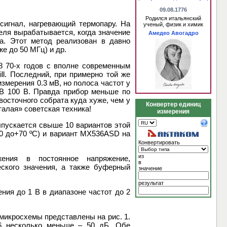
09.08.1776
Родился итальянский
сигнал, нагревающий термопару. На
ученый, физик и химик
еля вырабатывается, когда значение
Амедео Авогадро
ка. Этот метод реализован в давно
е до 50 МГц) и др.
8 70-х годов с вполне современным
l. Последний, при примерно той же
мерения 0.3 мВ, но полоса частот у
7B 100 В. Правда прибор меньше по
-восточного собрата куда хуже, чем у
Конвертер единиц
талая» советская техника!
измерения
пускается свыше 10 вариантов этой
0 до+70 ºС) и вариант MX536ASD на
Конвертировать
из
жения в постоянное напряжение,
в
еского значения, а также буферный
значение
результат
ия до 1 В в диапазоне частот до 2
микросхемы представлены на рис. 1.
6 несколько меньше – 50 дБ. Обе