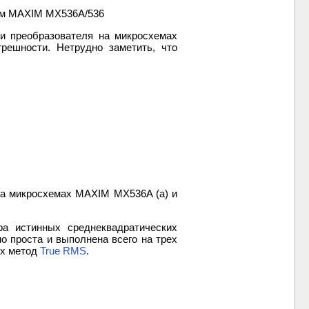
хем MAXIM MX536A/536
ии преобразователя на микросхемах
решности. Нетрудно заметить, что
 на микросхемах MAXIM MX536A (а) и
ра истинных среднеквадратических
о проста и выполнена всего на трех
их метод
True RMS
.