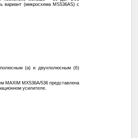
ть вариант (микросхема MS536AS) с
ополюсным (а) и двухполюсным (б)
хем MAXIM MX536A/536 представлена
ерационном усилителе.