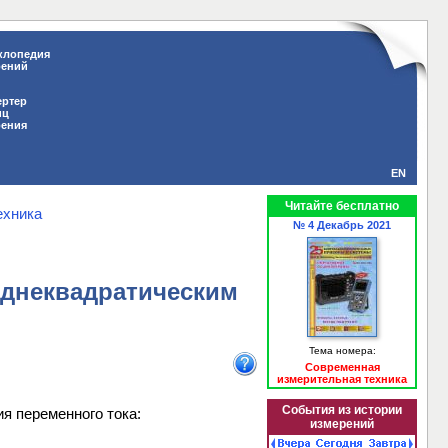
клопедия
рений
ертер
иц
рения
EN
Читайте бесплатно
ехника
№ 4 Декабрь 2021
еднеквадратическим
Тема номера:
Современная
измерительная техника
События из истории
я переменного тока:
измерений