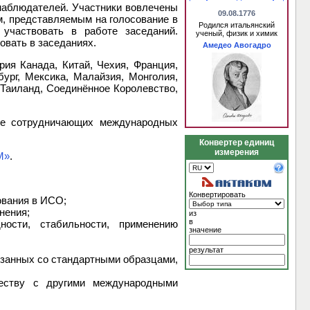
наблюдателей. Участники вовлечены
09.08.1776
м, представляемым на голосование в
Родился итальянский
участвовать в работе заседаний.
ученый, физик и химик
овать в заседаниях.
Амедео Авогадро
ия Канада, Китай, Чехия, Франция,
бург, Мексика, Малайзия, Монголия,
Таиланд, Соединённое Королевство,
ве сотрудничающих международных
Конвертер единиц
измерения
М»
.
Конвертировать
ования в ИСО;
нения;
из
в
ности, стабильности, применению
значение
результат
язанных со стандартными образцами,
честву с другими международными