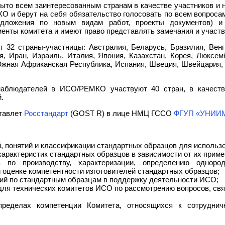
то всем заинтересованным странам в качестве участников и 
 и берут на себя обязательство голосовать по всем вопроса
едложения по новым видам работ, проекты документов) и 
нты комитета и имеют право представлять замечания и участв
32 страны-участницы: Австралия, Беларусь, Бразилия, Венгр
я, Иран, Израиль, Италия, Япония, Казахстан, Корея, Люксем
Южная Африканская Республика, Испания, Швеция, Швейцария, 
наблюдателей в ИСО/РЕМКО участвуют 40 стран, в качест
.
тавлет
Росстандарт
(GOST R) в лице НМЦ ГССО
ФГУП «УНИИ
, понятий и классификации стандартных образцов для использ
арактеристик стандартных образцов в зависимости от их приме
в по производству, характеризации, определению однород
 оценке компетентности изготовителей стандартных образцов;
ий по стандартным образцам в поддержку деятельности ИСО;
для технических комитетов ИСО по рассмотрению вопросов, св
ределах компетенции Комитета, относящихся к сотрудни