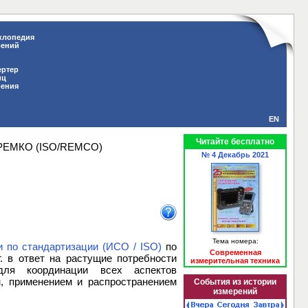
клопедия
рений
ертер
иц
рения
EN
Читайте бесплатно
РЕМКО (ISO/REMCO)
№ 4 Декабрь 2021
Тема номера:
 по стандартизации (ИСО / ISO)
по
Современная
. в ответ на растущие потребности
измерительная техника
для координации всех аспектов
м, применением и распространением
События из истории
измерений