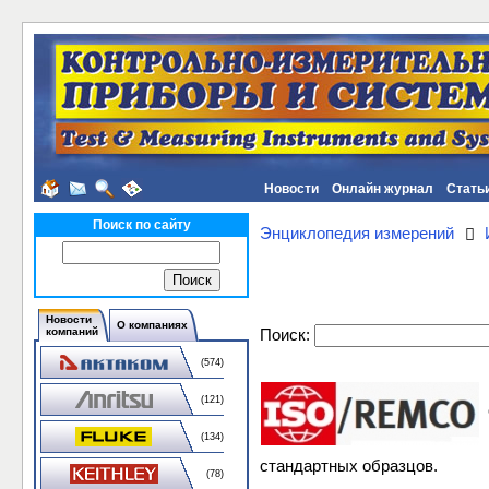
Новости
Онлайн журнал
Стать
Поиск по сайту
Энциклопедия измерений
Новости
О компаниях
Поиск:
компаний
(574)
(121)
(134)
стандартных образцов.
(78)