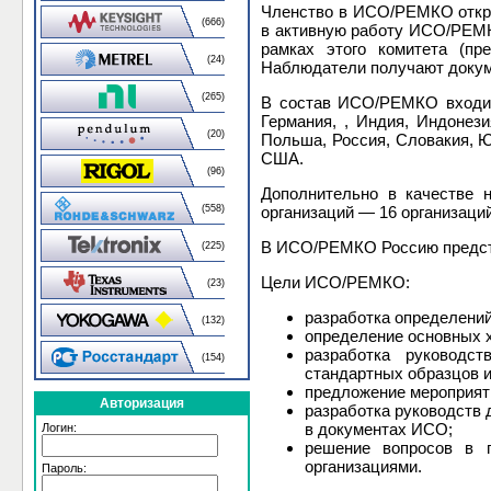
Членство в ИСО/РЕМКО откры
(666)
в активную работу ИСО/РЕМКО
рамках этого комитета (пр
(24)
Наблюдатели получают докуме
(265)
В состав ИСО/РЕМКО входит 
Германия, , Индия, Индонези
(20)
Польша, Россия, Словакия, 
США.
(96)
Дополнительно в качестве 
организаций — 16 организаций
(558)
В ИСО/РЕМКО Россию предс
(225)
Цели ИСО/РЕМКО:
(23)
разработка определений
(132)
определение основных х
pазработка руководст
(154)
стандартных образцов и
предложение мероприят
Авторизация
разработка руководств 
в документах ИСО;
Логин:
решение вопросов в п
организациями.
Пароль: