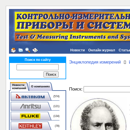
Новости
Онлайн журнал
Стать
Поиск по сайту
Энциклопедия измерений
Новости
О компаниях
Поиск:
компаний
(574)
(121)
(134)
(78)