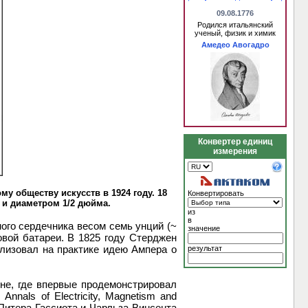
09.08.1776
Родился итальянский
ученый, физик и химик
Амедео Авогадро
Конвертер единиц
измерения
у обществу искусств в 1924 году. 18
Конвертировать
 и диаметром 1/2 дюйма.
из
в
ного сердечника весом семь унций (~
значение
овой батареи. В 1825 году Стерджен
лизовал на практике идею Ампера о
результат
оне, где впервые продемонстрировал
nals of Electricity, Magnetism and
Питера Гассиота и Чарльза Винсента