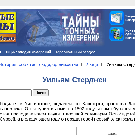
Энци
изме
Конв
един
изме
и
Энциклопедия измерений
Персональный раздел
История, события, люди, организации
Люди
Уильям Стер
Уильям Стерджен
Родился в Уиттингтоне, недалеко от Канфорта, графство Л
сапожника. Он вступил в армию в 1802 году, и сам обучался м
стал преподавателем науки в военной семинарии Ост-Индско
Суррей, а в следующем году он создал свой первый электромагн