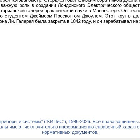
 важную роль в создании Лондонского Электрического обществ
торианской галереи практической науки в Манчестере. Он тес
его студентом Джеймсом Прескоттом Джоулем. Этот круг в 
а Ли. Галерея была закрыта в 1842 году, и он зарабатывал на
риборы и системы" ("КИПиС"), 1996-2026. Все права защищены
лы имеют исключительно информационно-справочный характер 
нормативных документов.