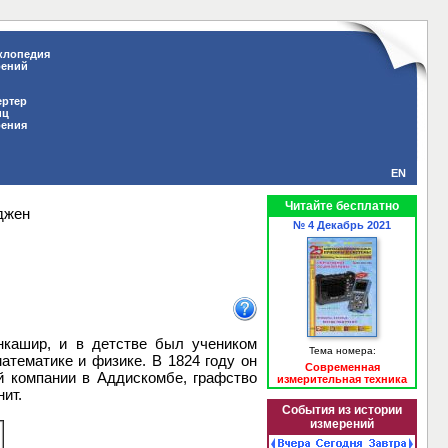
клопедия
рений
ертер
иц
рения
EN
Читайте бесплатно
джен
№ 4 Декабрь 2021
анкашир, и в детстве был учеником
Тема номера:
атематике и физике. В 1824 году он
Современная
й компании в Аддискомбе, графство
измерительная техника
ит.
События из истории
измерений