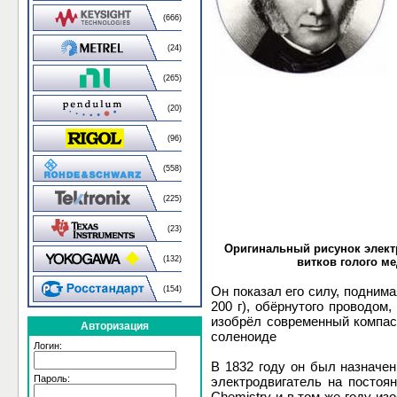
(666)
(24)
(265)
(20)
(96)
(558)
(225)
(23)
Оригинальный рисунок электр
(132)
витков голого м
Он показал его силу, поднима
(154)
200 г), обёрнутого проводом
изобрёл современный компас
Авторизация
соленоиде
Логин:
В 1832 году он был назначен
Пароль:
электродвигатель на постоян
Chemistry и в том же году и