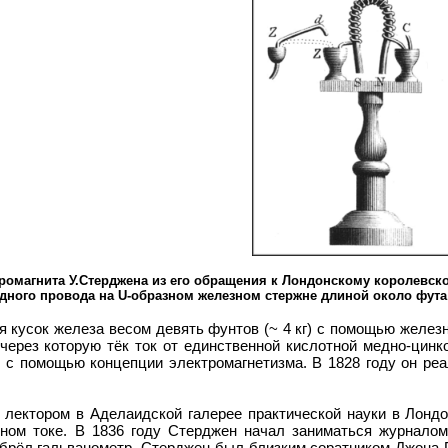
омагнита У.Стерджена из его обращения к Лондонскому королевском
едного провода на U-образном железном стержне длиной около фута
я кусок железа весом девять фунтов (~ 4 кг) с помощью желез
, через которую тёк ток от единственной кислотной медно-цинк
 с помощью концепции электромагнетизма. В 1828 году он реа
 лектором в Аделаидской галерее практической науки в Лонд
ном токе. В 1836 году Стерджен начал заниматься журналом An
зобрёл гальванометр. Стерджен был близким соратником Джона 