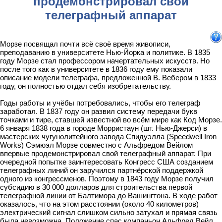
продемонстрировал свой
телеграфный аппарат
Морзе посвящал почти всё своё время живописи,
преподаванию в университете Нью-Йорка и политике. В 1835
году Морзе стал профессором начертательных искусств. Но
после того как в университете в 1836 году ему показали
описание модели телеграфа, предложенной В. Вебером в 1833
году, он полностью отдал себя изобретательству.
Годы работы и учёбы потребовались, чтобы его телеграф
заработал. В 1837 году он развил систему передачи букв
точками и тире, ставшей известной во всём мире как Код Морзе.
6 января 1838 года в городе Морристаун (шт. Нью-Джерси) в
мастерских чугунолитейного завода Спидуэлла (Speedwell Iron
Works) Сэмюэл Морзе совместно с Альфредом Вейлом
впервые продемонстрировал свой телеграфный аппарат. При
очередной попытке заинтересовать Конгресс США созданием
телеграфных линий он заручился партнёрской поддержкой
одного из конгрессменов. Поэтому в 1843 году Морзе получил
субсидию в 30 000 долларов для строительства первой
телеграфной линии от Балтимора до Вашингтона. В ходе работ
оказалось, что на этом расстоянии (около 40 километров)
электрический сигнал слишком сильно затухал и прямая связь
была невозможна. Положение спас компаньон Альфред Вейл,