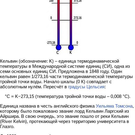
Кельвин (обозначение: K) – единица термодинамической
температуры в Международной системе единиц (СИ), одна из
семи основных единиц СИ. Предложена в 1848 году. Один
кельвин равен 1/273,16 части термодинамической температуры
тройной точки воды. Начало шкалы (0 К) совпадает с
абсолютным нулём. Пересчёт в
градусы Цельсия
:
°С = K−273,15 (температура тройной точки воды – 0,008 °C).
Единица названа в честь английского физика
Уильяма Томсона
,
которому было пожаловано звание лорд Кельвин Ларгский из
Айршира. В свою очередь, это звание пошло от реки Кельвин
(River Kelvin), протекающей через территорию университета в
Глазго.