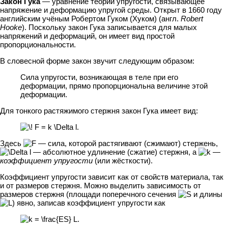
Зако́н Гу́ка
— уравнение теории упругости, связывающее
напряжение и деформацию упругой среды. Открыт в 1660 году
английским учёным Робертом Гуком (Хуком) (англ.
Robert
Hooke
). Поскольку закон Гука записывается для малых
напряжений и деформаций, он имеет вид простой
пропорциональности.
В словесной форме закон звучит следующим образом:
Сила упругости, возникающая в теле при его
деформации, прямо пропорциональна величине этой
деформации.
Для тонкого растяжимого стержня закон Гука имеет вид:
Здесь
— сила, которой растягивают (сжимают) стержень,
— абсолютное удлинение (сжатие) стержня, а
—
коэффициент упругости
(или жёсткости).
Коэффициент упругости зависит как от свойств материала, так
и от размеров стержня. Можно выделить зависимость от
размеров стержня (площади поперечного сечения
и длины
) явно, записав коэффициент упругости как