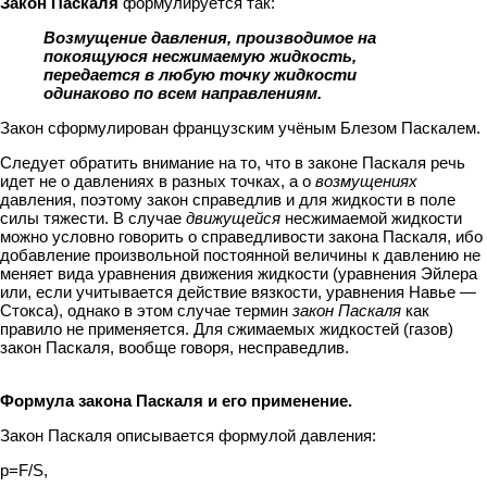
Закон Паскаля
формулируется так:
Возмущение давления, производимое на
покоящуюся несжимаемую жидкость,
передается в любую точку жидкости
одинаково по всем направлениям.
Закон сформулирован французским учёным Блезом Паскалем.
Следует обратить внимание на то, что в законе Паскаля речь
идет не о давлениях в разных точках, а о
возмущениях
давления, поэтому закон справедлив и для жидкости в поле
силы тяжести. В случае
движущейся
несжимаемой жидкости
можно условно говорить о справедливости закона Паскаля, ибо
добавление произвольной постоянной величины к давлению не
меняет вида уравнения движения жидкости (уравнения Эйлера
или, если учитывается действие вязкости, уравнения Навье —
Стокса), однако в этом случае термин
закон Паскаля
как
правило не применяется. Для сжимаемых жидкостей (газов)
закон Паскаля, вообще говоря, несправедлив.
Формула закона Паскаля и его применение.
Закон Паскаля описывается формулой давления:
p=F/S,