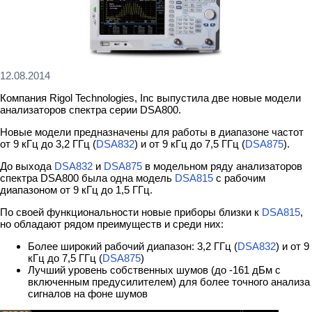
12.08.2014
Компания Rigol Technologies, Inc выпустила две новые модели
анализаторов спектра серии DSA800.
Новые модели предназначены для работы в диапазоне частот
от 9 кГц до 3,2 ГГц (
DSA832
) и от 9 кГц до 7,5 ГГц (
DSA875
).
До выхода
DSA832
и
DSA875
в модельном ряду анализаторов
спектра DSA800 была одна модель
DSA815
с рабочим
диапазоном от 9 кГц до 1,5 ГГц.
По своей функциональности новые приборы близки к
DSA815
,
но обладают рядом преимуществ и среди них:
Более широкий рабочий диапазон: 3,2 ГГц (
DSA832
) и от 9
кГц до 7,5 ГГц (
DSA875
)
Лучший уровень собственных шумов (до -161 дБм с
включенным предусилителем) для более точного анализа
сигналов на фоне шумов