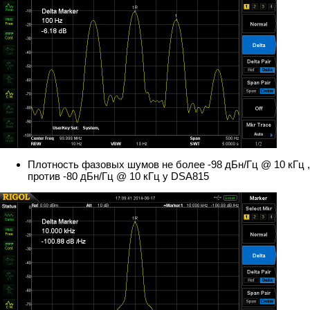
Плотность фазовых шумов не более -98 дБн/Гц @ 10 кГц ,
против -80 дБн/Гц @ 10 кГц у DSA815