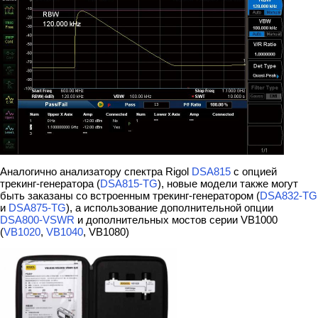
Аналогично анализатору спектра Rigol
DSA815
с опцией
трекинг-генератора (
DSA815-TG
), новые модели также могут
быть заказаны со встроенным трекинг-генератором (
DSA832-TG
и
DSA875-TG
), а использование дополнительной опции
DSA800-VSWR
и дополнительных мостов серии VB1000
(
VB1020
,
VB1040
, VB1080)