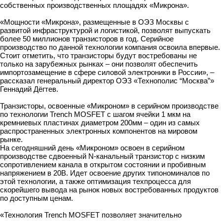
собственных производственных площадях «Микрона».
«Мощности «Микрона», размещенные в ОЭЗ Москвы с
развитой инфраструктурой и логистикой, позволят выпускать
более 50 миллионов транзисторов в год. Серийное
производство по данной технологии компания освоила впервые.
Стоит отметить, что транзисторы будут востребованы не
только на зарубежных рынках – они позволят обеспечить
импортозамещение в сфере силовой электроники в России», –
рассказал генеральный директор ОЭЗ «Технополис “Москва”»
Геннадий Дёгтев.
Транзисторы, освоенные «Микроном» в серийном производстве
по технологии Trench MOSFET с шагом ячейки 1 мкм на
кремниевых пластинах диаметром 200мм – один из самых
распространенных электронных компонентов на мировом
рынке.
На сегодняшний день «Микроном» освоен в серийном
производстве сдвоенный N-канальный транзистор с низким
сопротивлением канала в открытом состоянии и пробивным
напряжением в 20В. Идет освоение других типономиналов по
этой технологии, а также оптимизация техпроцесса для
скорейшего вывода на рынок новых востребованных продуктов
по доступным ценам.
«Технология Trench MOSFET позволяет значительно