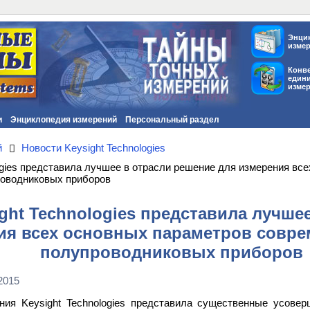
Энци
изме
Конв
един
изме
и
Энциклопедия измерений
Персональный раздел
й
Новости Keysight Technologies
ogies представила лучшее в отрасли решение для измерения вс
оводниковых приборов
ght Technologies представила лучше
ия всех основных параметров совр
полупроводниковых приборов
2015
ния Keysight Technologies представила существенные усове