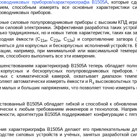
роводниковых приборов/характериографа B1505A
, которые с
ием, способным измерять все основные характеристики с
роводниковых приборов.
ные силовые полупроводниковые приборы с высоким КПД игра
ли силовой электроники. Эффективная разработка таких устро
ько традиционных, но и новых типов характеристик, таких как з
ходная ёмкости (C
, C
, C
) и сопротивление затвора 
11и
22и
12и
няться для корпусных и бескорпусных исполнений устройств. 
ации, например, при минимальной или максимальной темпера
я, способного выполнить все эти измерения.
ршенствованиям характериограф B1505A теперь обладает пол
корпусных и бескорпусных полупроводниковых приборов. 
нных с климатической камерой, охватывает диапазон темп
ляют автоматически измерять ёмкости и R
высоковольтных тр
з
 малых и больших напряжениях, что позволяет точно измерять
ствованный B1505A обладает гибкой и способной к обновлени
ически к любым требованиям инженеров и технологов. Наприм
жности, архитектура B1505A поддерживает конфигурации с пят
ия характериографа B1505A делают его привлекательным дл
водстве силовых устройств и учёных, занятых разработкой с