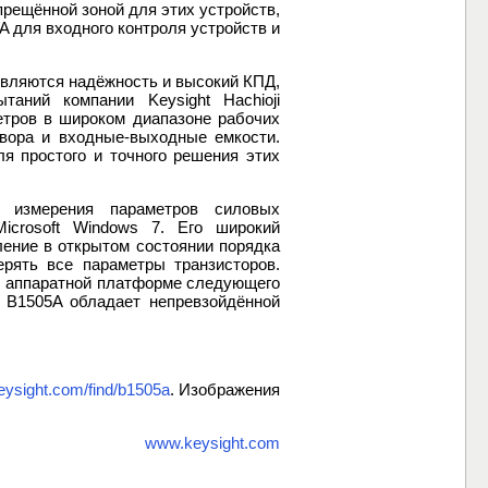
рещённой зоной для этих устройств,
A для входного контроля устройств и
вляются надёжность и высокий КПД,
аний компании Keysight Hachioji
метров в широком диапазоне рабочих
твора и входные-выходные емкости.
я простого и точного решения этих
я измерения параметров силовых
icrosoft Windows 7. Его широкий
ление в открытом состоянии порядка
рять все параметры транзисторов.
, аппаратной платформе следующего
 B1505A обладает непревзойдённой
ysight.com/find/b1505a
. Изображения
www.keysight.com