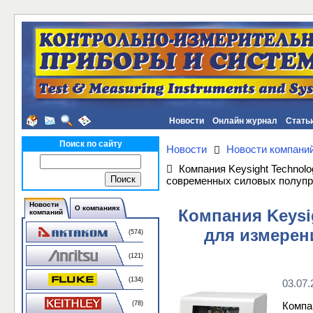
Новости
Онлайн журнал
Стать
Поиск по сайту
Новости
Новости компани
Компания Keysight Technol
современных силовых полупр
Новости
О компаниях
Компания Keysi
компаний
для измерен
(574)
(121)
(134)
03.07.
(78)
Компа