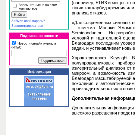
(например, БТИЗ и мощных по
Запомнить меня на этом
таких как карбид кремния или
компьютере
анализа отказов.
Забыли свой пароль?
«Для современных силовых п
Зарегистрироваться
– отметил Масаки Ямамото
Semiconductor. – Но разрабо
Подписка на новости
условий и тщательной оценк
Благодаря последним усовер
Новости онлайн журнала
КИПиС
задач, и устанавливает новы
Характериограф Keysight
полупроводниковых прибор
измерительный диапазон от п
Информация
микроом, а возможность из
Благодаря масштабируемой а
поколения и автоматически
производительностью и позво
Дополнительная информац
Дополнительная информация 
высокого разрешения предст