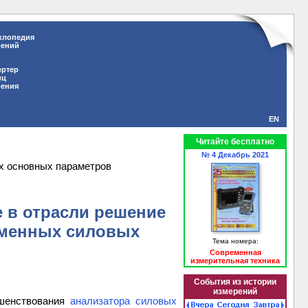
клопедия
рений
ертер
иц
рения
EN
Читайте бесплатно
№ 4 Декабрь 2021
ех основных параметров
е в отрасли решение
еменных силовых
Тема номера:
Современная
измерительная техника
События из истории
измерений
ршенствования
анализатора силовых