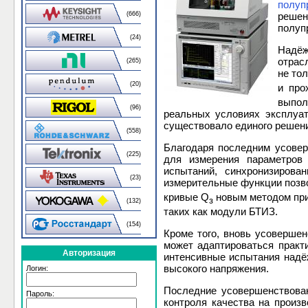
полуп
(666)
решен
полуп
(24)
Надёж
отрас
(265)
не тол
(20)
и про
выпол
(96)
реальных условиях эксплуат
существовало единого решени
(558)
Благодаря последним усове
(225)
для измерения параметров 
испытаний, синхронизирова
(23)
измерительные функции позво
кривые Q
новым методом при
з
(132)
таких как модули БТИЗ.
(154)
Кроме того, вновь усовершен
может адаптироваться практ
Авторизация
интенсивные испытания надё
высокого напряжения.
Логин:
Последние усовершенствован
Пароль:
контроля качества на произ