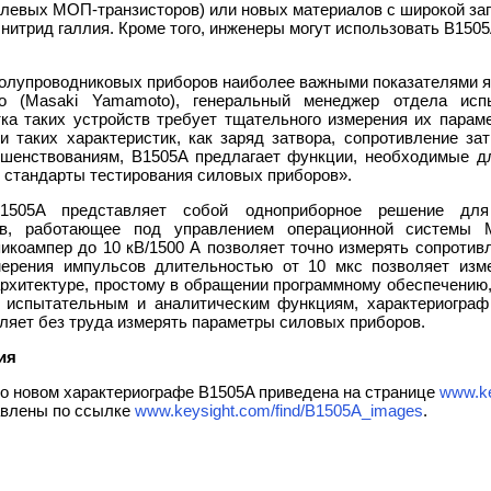
левых МОП-транзисторов) или новых материалов с широкой зап
 нитрид галлия. Кроме того, инженеры могут использовать B1505
олупроводниковых приборов наиболее важными показателями я
 (Masaki Yamamoto), генеральный менеджер отдела испыт
тка таких устройств требует тщательного измерения их пара
и таких характеристик, как заряд затвора, сопротивление за
шенствованиям, B1505A предлагает функции, необходимые дл
е стандарты тестирования силовых приборов».
 B1505A представляет собой одноприборное решение дл
ов, работающее под управлением операционной системы M
икоампер до 10 кВ/1500 А позволяет точно измерять сопротив
мерения импульсов длительностью от 10 мкс позволяет изме
рхитектуре, простому в обращении программному обеспечению
м испытательным и аналитическим функциям, характериограф
ляет без труда измерять параметры силовых приборов.
ия
о новом характериографе B1505A приведена на странице
www.ke
авлены по ссылке
www.keysight.com/find/B1505A_images
.