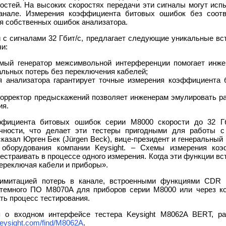
остей. На высоких скоростях передачи эти сигналы могут исп
анале. Измерения коэффициента битовых ошибок без соотв
я собственных ошибок анализатора.
с сигналами 32 Гбит/с, предлагает следующие уникальные вс
и:
емый генератор межсимвольной интерференции помогает инж
льных потерь без переключения кабелей;
я анализатора гарантирует точные измерения коэффициента 
корректор предыскажений позволяет инженерам эмулировать ра
ия.
ффициента битовых ошибок серии M8000 скорости до 32 
чности, что делает эти тестеры пригодными для работы с
казал Юрген Бек (Jürgen Beck), вице-президент и генеральны
о оборудования компании Keysight. – Схемы измерения ко
естраивать в процессе одного измерения. Когда эти функции вс
переключая кабели и приборы».
имитацией потерь в канале, встроенными функциями CDR и
стемного ПО M8070A для приборов серии M8000 или через ко
ь процесс тестирования.
 о входном интерфейсе тестера Keysight M8062A BERT, ра
ysight.com/find/M8062A
.