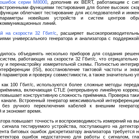
ошибок серии M8000
, дополнив их BERT, работающим с сиг
встроенными функциями тестирования для более высоких ско
функции облегчают тестирование для исследователей и инжен
параметры новейших устройств и систем центров обр
коммуникационных линий.
 на скорости 32 Гбит/с
, расширяет высокопроизводительн
иями универсального генератора и анализатора с поддержкой
дилось объединять несколько приборов для создания решени
систем, работающих на скорости 32 Гбит/с, что отрицательн
ку и перенастройку измерительной схемы. Полностью интегрир
терференции (ISI), восстановление тактовой частоты и экв
 параметров и проверку совместимости, а также значительно 
х как 100 Гбит/с, используются более сложные методы перед
 приёмника, включающая CTLE (непрерывную линейную коррекц
повышает конструктивную сложность приёмника. Проверка таки
 канале. Встроенный генератор межсимвольной интерференции
 без ручного переключения кабелей к внешним генерато
 и экономит время.
тора повышает точность и воспроизводимость измерений на вы
 сигнала тестируемого устройства, поступающего на детекто
ента битовых ошибок дискретизатору анализатора требуется н
етектора ошибок недостаточно для работы с сигналом, гла