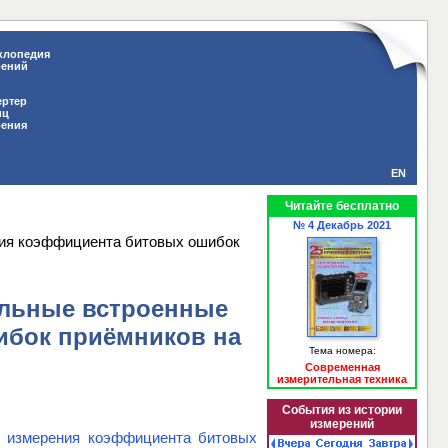
клопедия
рений
ертер
иц
рения
EN
Читайте бесплатно
№ 4 Декабрь 2021
ения коэффициента битовых ошибок
кальные встроенные
ибок приёмников на
Тема номера:
Современная
измерительная техника
События из истории
измерений
 измерения коэффициента битовых