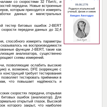
налами со скоростями 32 Гбит/с, и
09.08.1776
ростей передачи. Новые встроенные
Родился итальянский
еров, которым приходится измерять
ученый, физик и химик
аботки данных и магистральных
Амедео Авогадро
ый тестер битовых ошибок J-BERT
 скорости передачи данных до 32,4
я, способного измерять параметры
о сказывалось на воспроизводимости
ованные функции J-BERT, такие как
ализация анализатора, существенно
упрощают схемы измерений.
ачи, позволяющие ослабить высокие
ию) и, возможно, DFE (коррекцию с
х конструкций требует тестирования
 позволяет тестировать приёмники в
рам, что повышает надёжность и
соких скоростях передачи, открывая
р битовых ошибок (анализатор). Для
ормально открытый глазок. Высокой
зок которого закрыт, что наиболее