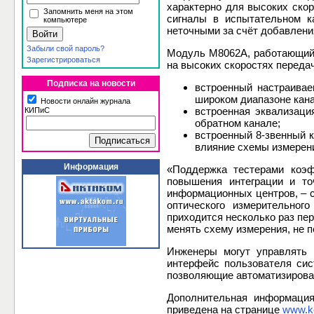
характерно для высоких скор
Запомнить меня на этом
сигналы в испытательном к
компьютере
неточными за счёт добавлени
Забыли свой пароль?
Модуль M8062A, работающий 
Зарегистрироваться
на высоких скоростях передач
Подписка на новости
встроенный настраива
широком диапазоне кана
Новости онлайн журнала
встроенная эквализаци
КИПиС
обратном канале;
встроенный 8-звенный 
влияние схемы измерен
Информация
«Поддержка тестерами коэ
повышения интеграции и то
информационных центров, – с
оптического измерительног
приходится несколько раз пер
менять схему измерения, не 
Инженеры могут управлять 
интерфейс пользователя си
позволяющие автоматизироват
Дополнительная информация
приведена на странице
www.ke