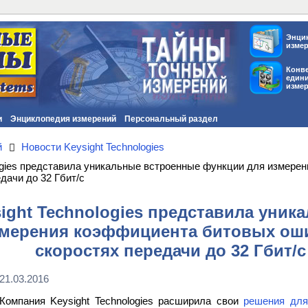
Энци
изме
Конв
един
изме
и
Энциклопедия измерений
Персональный раздел
й
Новости Keysight Technologies
logies представила уникальные встроенные функции для измер
дачи до 32 Гбит/с
ight Technologies представила уни
змерения коэффициента битовых ош
скоростях передачи до 32 Гбит/с
21.03.2016
Компания Keysight Technologies расширила свои
решения для