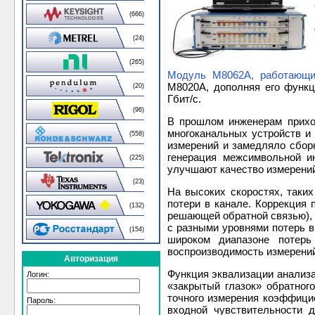
(666)
(24)
(265)
Модуль M8062A, работающий
M8020A, дополняя его функц
(20)
Гбит/с.
(96)
В прошлом инженерам прихо
многоканальных устройств и 
(558)
измерений и замедляло сбор
генерация межсимвольной ин
(225)
улучшают качество измерений
(23)
На высоких скоростях, таки
потери в канале. Коррекция
(132)
решающей обратной связью), 
с разными уровнями потерь в
(154)
широком диапазоне потерь
воспроизводимость измерений
Авторизация
Функция эквализации анализа
Логин:
«закрытый глазок» обратного
точного измерения коэффици
Пароль:
входной чувствительности д