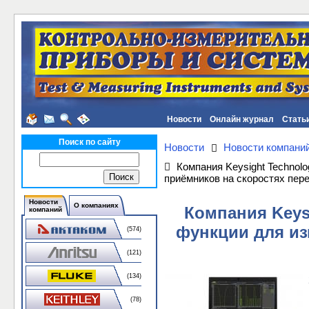
Новости
Онлайн журнал
Стать
Поиск по сайту
Новости
Новости компани
Компания Keysight Techno
приёмников на скоростях пере
Новости
О компаниях
Компания Keys
компаний
функции для и
(574)
(121)
(134)
(78)