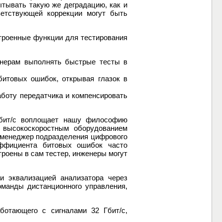
ытывать такую же деградацию, как и
етствующей коррекции могут быть
троенные функции для тестирования
енерам выполнять быстрые тесты в
битовых ошибок, открывая глазок в
боту передатчика и компенсировать
Гбит/с воплощает нашу философию
 высокоскоростным оборудованием
й менеджер подразделения цифрового
эффициента битовых ошибок часто
троены в сам тестер, инженеры могут
 эквализацией анализатора через
манды дистанционного управления,
ботающего с сигналами 32 Гбит/с,