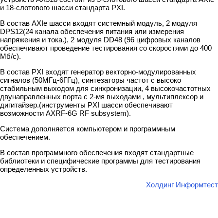
и 18-слотового шасси стандарта PXI.
В состав AXIe шасси входят системный модуль, 2 модуля
DPS12(24 канала обеспечения питания или измерения
напряжения и тока.), 2 модуля DD48 (96 цифровых каналов
обеспечивают проведение тестирования со скоростями до 400
Мб/с).
В состав PXI входят генератор векторно-модулированных
сигналов (50МГц-6ГГц), синтезаторы частот с высоко
стабильным выходом для синхронизации, 4 высокочастотных
двунаправленных порта c 2-мя выходами , мультиплексор и
дигитайзер.(инструменты PXI шасси обеспечивают
возможности AXRF-6G RF subsystem).
Система дополняется компьютером и программным
обеспечением.
В состав программного обеспечения входят стандартные
библиотеки и специфические программы для тестирования
определенных устройств.
Холдинг Информтест