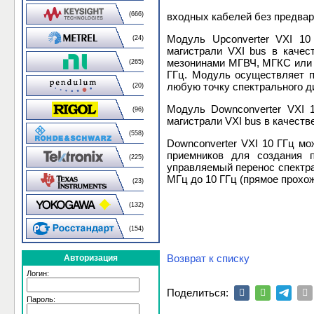
входных кабелей без предвар
(666)
Модуль Upconverter VXI 10
(24)
магистрали VXI bus в качес
мезонинами МГВЧ, МГКС или д
(265)
ГГц. Модуль осуществляет п
любую точку спектрального ди
(20)
Модуль Downconverter VXI 
(96)
магистрали VXI bus в качеств
(558)
Downconverter VXI 10 ГГц м
приемников для создания п
(225)
управляемый перенос спектра
МГц до 10 ГГц (прямое прохож
(23)
(132)
(154)
Возврат к списку
Авторизация
Логин:
Поделиться:
Пароль: