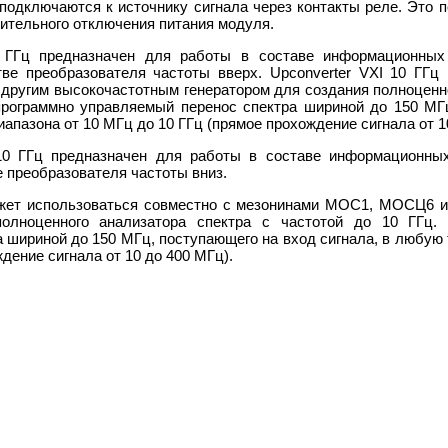
подключаются к источнику сигнала через контакты реле. Это
ительного отключения питания модуля.
 ГГц предназначен для работы в составе информационных
тве преобразователя частоты вверх. Upconverter VXI 10 ГГц
ругим высокочастотным генератором для создания полноценно
рограммно управляемый перенос спектра шириной до 150 МГц
апазона от 10 МГц до 10 ГГц (прямое прохождение сигнала от 1
10 ГГц предназначен для работы в составе информационны
е преобразователя частоты вниз.
ожет использоваться совместно с мезонинами МОС1, МОСЦ6 
олноценного анализатора спектра с частотой до 10 ГГц.
 шириной до 150 МГц, поступающего на вход сигнала, в любую т
дение сигнала от 10 до 400 МГц).