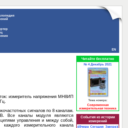
клопедия
рений
ертер
иц
рения
EN
Читайте бесплатно
№ 4 Декабрь 2021
оток: измеритель напряжения МН8ИП
Тема номера:
Гц.
Современная
измерительная техника
кочастотных сигналов по 8 каналам.
 В. Все каналы модуля являются
События из истории
цепями управления и между собой,
измерений
 каждого измерительного канала