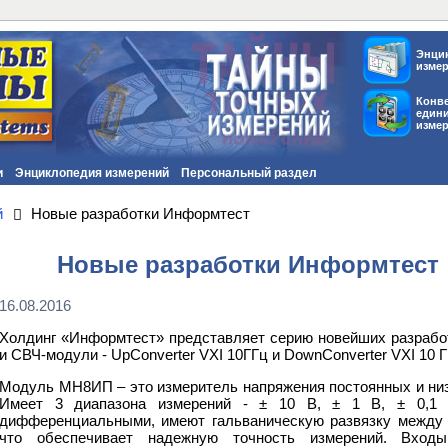
Энци
изме
Конв
един
изме
и
Энциклопедия измерений
Персональный раздел
й
Новые разработки Информтест
Новые разработки Информтест
16.08.2016
Холдинг «Информтест» представляет серию новейших разраб
и СВЧ-модули - UpConverter VXI 10ГГц и DownConverter VXI 10 Г
Модуль МН8ИП – это измеритель напряжения постоянных и низ
Имеет 3 диапазона измерений - ± 10 В, ± 1 В, ± 0,1
дифференциальными, имеют гальваническую развязку между 
что обеспечивает надежную точность измерений. Входы