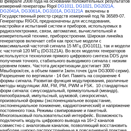
В феврале 2008 года на основании положительных результатов
измерений генераторы Rigol
DG
1011, DG1021, DG2021A,
DG2041A, DG3061A, DG3101A, DG3121A
включены в
Государственный реестр средств измерений под № 36589-07.
Генераторы RIGOL предназначены для исследования,
настройки и испытаний систем и приборов, используемых в
радиоэлектронике, связи, автоматике, вычислительной и
измерительной технике, приборостроении. Широкая линейка
генераторов включает себя как простые модели с
максимальной частотой сигнала 15 МГц (DG1011), так и модели
с частотой 120 МГц (DG3121A). Во всех моделях генераторов
используется технология прямого цифрового синтеза DDS для
получения точного, стабильного выводимого сигнала с низким
уровнем помех. Частота дискретизации достигает 300
Мвыборок/сек, а объем памяти 1млн.точек (для DG3000 серии).
Разрешение по вертикали - 14 бит. Память на сохранение 4
формы сигнала. Развитая функция модулирования, различные
методы модуляции: AM, FM, PM, PWM и FSK. 10 стандартных
форм сигнала: синусоидальный, прямоугольный (меандр),
пилообразный, импульсный, шумовой, синхросигнал,
произвольной формы (экспоненциальное возрастание,
экспоненциальное понижение, кардиотонический) и напряжение
постоянного тока. Режимы свипирование и пакетный.
Многоязыковый пользовательский интерфейс. Возможность
подключить модуль цифрового вывода на 16+2 каналов
совместно с аналоговым каналом, позволяющий восстановить
наиболее широко распространённые в повседневной практике