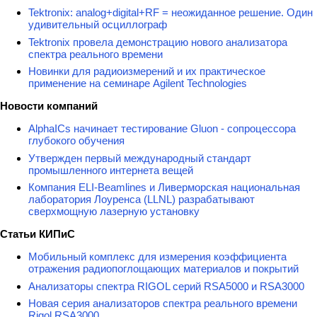
Tektronix: analog+digital+RF = неожиданное решение. Один
удивительный осциллограф
Tektronix провела демонстрацию нового анализатора
спектра реального времени
Новинки для радиоизмерений и их практическое
применение на семинаре Agilent Technologies
Новости компаний
AlphaICs начинает тестирование Gluon - сопроцессора
глубокого обучения
Утвержден первый международный стандарт
промышленного интернета вещей
Компания ELI-Beamlines и Ливерморская национальная
лаборатория Лоуренса (LLNL) разрабатывают
сверхмощную лазерную установку
Статьи КИПиС
Мобильный комплекс для измерения коэффициента
отражения радиопоглощающих материалов и покрытий
Анализаторы спектра RIGOL серий RSA5000 и RSA3000
Новая серия анализаторов спектра реального времени
Rigol RSA3000