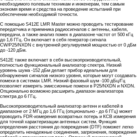
необходимого полевым техникам и инженерам, тем самым
экономя время и средства на проведение испытаний при
обеспечении необходимой точности.
С помощью S412E LMR Master можно проводить тестирование
передатчика и приемника радиосигналов с антенны, кабеля,
передачи, а также анализ помех в диапазоне частот от 500 кГц
до 1,6 ГГц. Он включает в себя генератор сигнала
CW/P25/NXDN с внутренней регулируемой мощностью от 0 дБм
до -120 дБм.
S412E также включает в себя высокопроизводительный,
полностью функциональный анализатор спектра. Низкий
уровень шума -152 дБм делает прибор идеальным для
обнаружения сигналов низкого уровня, которые могут создавать
помехи в системах LMR. Низкий фазовый шум -100 дБц/Гц
позволяет измерять эмиссионные помехи в P25/NXDN и NXDN.
Опционально возможно расширить диапазон анализатора
спектра до 6 ГГц.
Высокопроизводительный анализатор антенн и кабелей в
диапазоне от 2 МГц до 1,6 ГГц (опционально - до 6 ГГц) может
проводить FDR-измерения возвратных потерь и КСВ измерения
для точной характеризации антенных систем. Функция
определения расстояния до повреждения (DTF) поможет легко
определить ненадежные соединения, загрязнения, повреждения