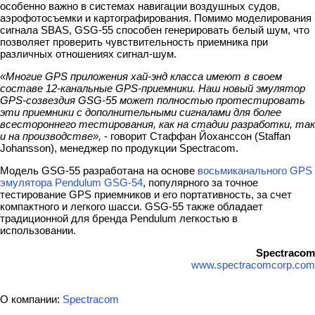
особенно важно в системах навигации воздушных судов,
аэрофотосъемки и картографирования. Помимо моделирования
сигнала SBAS, GSG-55 способен генерировать белый шум, что
позволяет проверить чувствительность приемника при
различных отношениях сигнал-шум.
«Многие GPS приложения хай-энд класса имеют в своем
составе 12-канальные GPS-приемники. Наш новый эмулятор
GPS-созвездия GSG-55 может полностью протестировать
эти приемники с дополнительными сигналами для более
всестороннего тестирования, как на стадии разработки, так
и на производстве»,
- говорит Стаффан Йоханссон (Staffan
Johansson), менеджер по продукции Spectracom.
Модель GSG-55 разработана на основе
восьмиканального GPS
эмулятора Pendulum GSG-54
, популярного за точное
тестирование GPS приемников и его портативность, за счет
компактного и легкого шасси. GSG-55 также обладает
традиционной для бренда Pendulum легкостью в
использовании.
Spectracom
www.spectracomcorp.com
О компании:
Spectracom