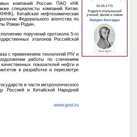
зовых компаний России: ПАО «НК
09.08.1776
кже специалисты компаний Китая:
Родился итальянский
КННК), Китайская нефтехимическая
ученый, физик и химик
рологии Федерального агентства по
Амедео Авогадро
пы Роман Родин.
полнению поручений протокола 5-го
ударственных эталонов Российской
аза с применением технологий PIV и
продолжении работы по сличениям
 качественных показателей нефти и
митетов в разработке и пересмотре
осударств в части метрологического
ду Россией и Китайской Народной
www.gost.ru