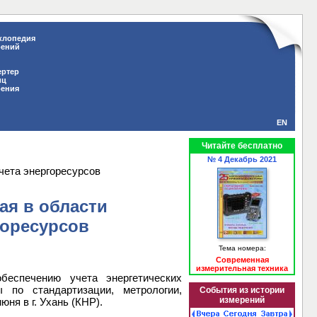
клопедия
рений
ертер
иц
рения
EN
Читайте бесплатно
№ 4 Декабрь 2021
чета энергоресурсов
ая в области
горесурсов
Тема номера:
Современная
измерительная техника
беспечению учета энергетических
 по стандартизации, метрологии,
События из истории
измерений
ня в г. Ухань (КНР).