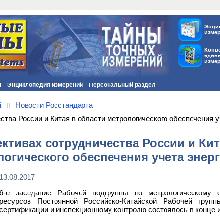
Энци
изме
Конв
един
изме
и
Энциклопедия измерений
Персональный раздел
й
Новости Росстандарта
ства России и Китая в области метрологического обеспечения у
ктивах сотрудничества России и Кит
логического обеспечения учета энер
13.08.2017
6-е заседание Рабочей подгруппы по метрологическому о
ресурсов Постоянной Российско-Китайской Рабочей группы
сертификации и инспекционному контролю состоялось в конце ию