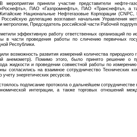
В мероприятии приняли участие представители нефте-га
«Роснефть», ПАО «Газпромнефть», ПАО «Транснефть», а та
Китайские Национальные Нефтегазовые Корпорации (CNPC, 
). Российскую делегацию возглавил начальник Управления мет
и метрологии, Председатель российской части Рабочей подгруп
тметили эффективную работу ответственных организаций по ис
пы в части проведения работы по сличению первичных гос
ной Республики.
или возможность развития измерений количества природного г
ий анемометр). Помимо этого, было принято решение о 
ода жидкости и проведении совместной работы по измерению
оны согласились на взаимное сотрудничество Технических ко
 учету энергетических ресурсов.
стоялось подписание протокола о дальнейшем сотрудничестве г
ономической интеграции, а также торговых отношений меж