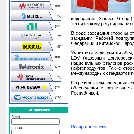
(666)
(24)
корпорация (Sinopec Group)
техническому регулированию 
(265)
В ходе заседания стороны о
(20)
заседания Рабочей подгруп
Федерации и Китайской Народ
(96)
Участники мероприятия обсуд
(558)
LDV (лазерный доплеровск
национальных эталонов расх
(225)
нефтепродуктов. Также стор
международных стандартов по
(23)
По результатам заседания со
обеспечения и развития эк
(132)
Республикой.
(154)
Авторизация
Логин:
Возврат к списку
Пароль: