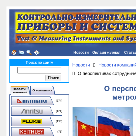
Новости
Онлайн журнал
Стать
Поиск по сайту
Новости
Новости компани
О перспективах сотрудниче
О перспе
Новости
О компаниях
компаний
метро
(574)
(121)
(134)
(78)