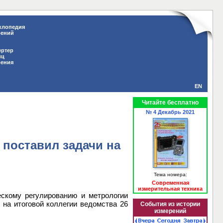
клопедия
рений
ертер
иц
рения
EN
Читайте бесплатно
№ 4 Декабрь 2021
 поставил задачи на
Тема номера:
Современная
измерительная техника
ескому регулированию и метрологии
ь на итоговой коллегии ведомства 26
События из истории
измерений