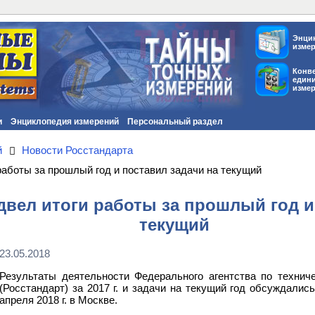
Энци
изме
Конв
един
изме
и
Энциклопедия измерений
Персональный раздел
й
Новости Росстандарта
работы за прошлый год и поставил задачи на текущий
двел итоги работы за прошлый год и
текущий
23.05.2018
Результаты деятельности Федерального агентства по технич
(Росстандарт) за 2017 г. и задачи на текущий год обсуждалис
апреля 2018 г. в Москве.