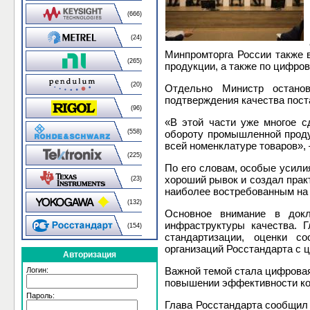
(666)
(24)
Минпромторга России также 
(265)
продукции, а также по цифро
(20)
Отдельно Министр остано
подтверждения качества пост
(96)
«В этой части уже многое с
(558)
обороту промышленной проду
всей номенклатуре товаров», 
(225)
По его словам, особые усили
хороший рывок и создал прак
(23)
наиболее востребованным на
(132)
Основное внимание в докл
инфраструктуры качества. 
(154)
стандартизации, оценки с
организаций Росстандарта с 
Авторизация
Важной темой стала цифровая
Логин:
повышении эффективности ко
Пароль:
Глава Росстандарта сообщил 