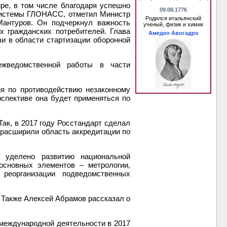
ре, в том числе благодаря успешно
09.08.1776
системы ГЛОНАСС, отметил Министр
Родился итальянский
антуров. Он подчеркнул важность
ученый, физик и химик
х гражданских потребителей. Глава
Амедео Авогадро
и в области стартизации оборонной
ежведомственной работы в части
ия по противодействию незаконному
спективе она будет применяться по
ак, в 2017 году Росстандарт сделал
 расширили область аккредитации по
 уделено развитию национальной
основных элементов – метрологии,
 реорганизации подведомственных
 Также Алексей Абрамов рассказал о
 международной деятельности в 2017