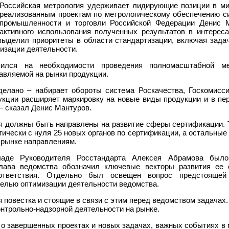
Российская метрология удерживает лидирующие позиции в ми
реализованным проектам по метрологическому обеспечению 
промышленности и торговли Российской Федерации Денис М
активного использования полученных результатов в интереса
выделил приоритеты в области стандартизации, включая задач
визации деятельности.
вился на необходимости проведения полномасштабной м
авляемой на рынки продукции.
делано – набирает обороты система Роскачества, Госкомисс
кции расширяет маркировку на новые виды продукции и в пер
– сказал Денис Мантуров.
я должны быть направлены на развитие сферы сертификации. Т
тически с нуля 25 новых органов по сертификации, а остальные
 рынке направлениям.
аде Руководителя Росстандарта Алексея Абрамова было
Глава ведомства обозначил ключевые векторы развития ее 
оответствия. Отдельно был освещен вопрос предстоящей
целью оптимизации деятельности ведомства.
 повестка и стоящие в связи с этим перед ведомством задачах.
нтрольно-надзорной деятельности на рынке.
о завершенных проектах и новых задачах, важных событиях в