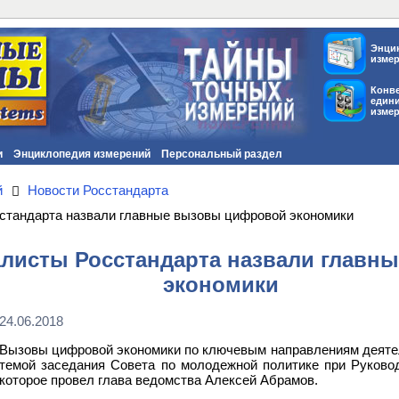
Энци
изме
Конв
един
изме
и
Энциклопедия измерений
Персональный раздел
й
Новости Росстандарта
тандарта назвали главные вызовы цифровой экономики
листы Росстандарта назвали главн
экономики
24.06.2018
Вызовы цифровой экономики по ключевым направлениям деятел
темой заседания Совета по молодежной политике при Руковод
которое провел глава ведомства Алексей Абрамов.