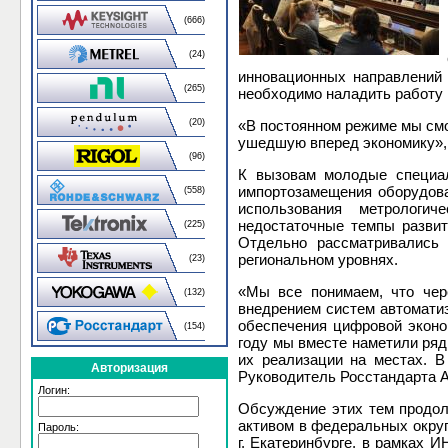
(666)
(24)
инновационных направлений
(265)
необходимо наладить работу 
(20)
«В постоянном режиме мы смо
ушедшую вперед экономику», 
(96)
К вызовам молодые специал
импортозамещения оборудова
(558)
использования метрологич
недостаточные темпы развит
(225)
Отдельно рассматривались
региональном уровнях.
(23)
«Мы все понимаем, что чер
(132)
внедрением систем автомати
обеспечения цифровой эконо
(154)
году мы вместе наметили ряд
их реализации на местах. В
Авторизация
Руководитель Росстандарта 
Логин:
Обсуждение этих тем продол
активом в федеральных округ
Пароль:
г. Екатеринбурге, в рамках