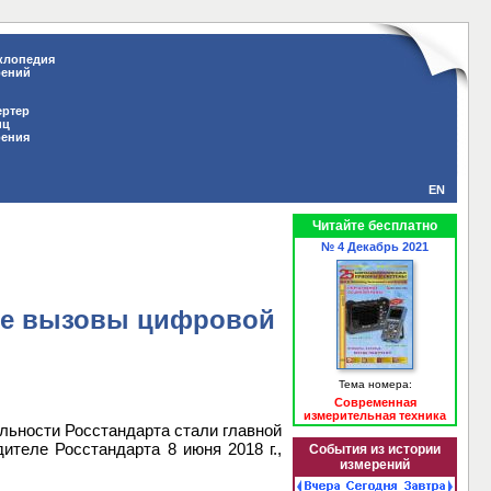
клопедия
рений
ертер
иц
рения
EN
Читайте бесплатно
№ 4 Декабрь 2021
ые вызовы цифровой
Тема номера:
Современная
измерительная техника
ьности Росстандарта стали главной
ителе Росстандарта 8 июня 2018 г.,
События из истории
измерений