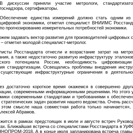
В дискуссии приняли участие метрологи, стандартизато
госнадзора, сертификаторы.
Обеспечение единства измерений должно стать одним из 
 цифровой экономики, отметил специалист ВНИИМС Росстанд
по прогнозированию измерительных потребностей экономики.
жем задавать вектор развития для производителей цифровых ср
– отметил молодой специалист-метролог.
исты Росстандарта отнесли и возрастание затрат на метро
ния, а также недостаточно развитую инфраструктуру эталонов
еского потенциала России, необходимость цифровизаци
ия стандартизации. Освещались проблемы внедрения инстру
 существующие инфраструктурные ограничения в деятельн
ез достаточно короткое время окажемся в совершенно друг
зации, современными информационными решениями. Но этого 
мики современными стандартами и требованиями к обеспече
 стратегических задач развития нашего ведомства. Очень рас
 этом смысле наша совместная работа только начинается»,
Алексей Абрамов.
жится в рамках предстоящих в июле и августе встреч Руков
ах. Ближайшая встреча со специалистами Росстандарта в УрФО 
 ИННОПРОМ-2018. А в конце июля запланирована встреча глав