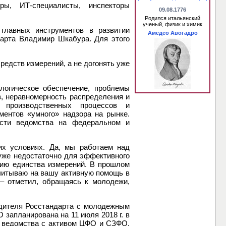
ры, ИТ-специалисты, инспекторы
09.08.1776
Родился итальянский
ученый, физик и химик
главных инструментов в развитии
Амедео Авогадро
арта Владимир Шкабура. Для этого
едств измерений, а не догонять уже
логическое обеспечение, проблемы
, неравномерность распределения и
и производственных процессов и
ментов «умного» надзора на рынке.
ости ведомства на федеральном и
их условиях. Да, мы работаем над
уже недостаточно для эффективного
нию единства измерений. В прошлом
считываю на вашу активную помощь в
 – отметил, обращаясь к молодежи,
одителя Росстандарта с молодежным
запланирована на 11 июля 2018 г. в
ы ведомства с активом ЦФО и СЗФО.