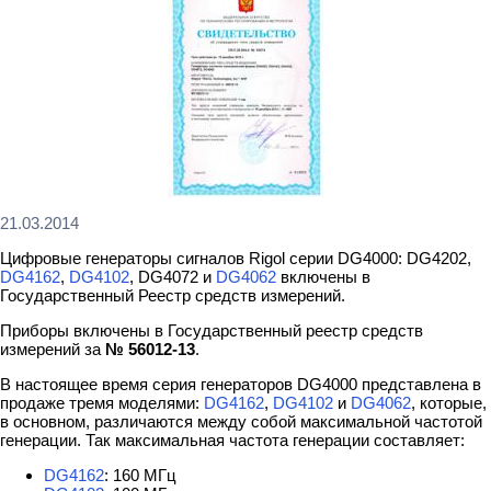
21.03.2014
Цифровые генераторы сигналов Rigol серии DG4000: DG4202,
DG4162
,
DG4102
, DG4072 и
DG4062
включены в
Государственный Реестр средств измерений.
Приборы включены в Государственный реестр средств
измерений за
№ 56012-13
.
В настоящее время серия генераторов DG4000 представлена в
продаже тремя моделями:
DG4162
,
DG4102
и
DG4062
, которые,
в основном, различаются между собой максимальной частотой
генерации. Так максимальная частота генерации составляет:
DG4162
: 160 МГц