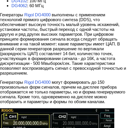
DG4102
: 100 МГц
DG4062
: 60 МГц
Генераторы
Rigol DG4000
выполнены с применением
технологий прямого цифрового синтеза (DDS), что
обеспечивает высокую точность малый уровень искажений,
установки частоты, быстрый переход с одной частоты на
другую и ряд других высоких параметров. При цифровом
принципе формирования сигнала всегда следует обращать
внимание и на такой момент: какие параметры имеет ЦАП. В
данной серии генераторов разрешение по вертикали
(разрядность ЦАП) составляет 14 бит, количество точек,
участвующих в формировании сигнала - до 16К, а частота
дискретизации - 500 Мвыборок/сек. Такие характеристики
позволяют воспроизводить сигнал с превосходной точностью и
разрешением.
Генераторы
Rigol DG4000
могут формировать до 150
произвольных форм сигналов, причем на дисплее прибора
отображается не только параметры, но и форма генерируемого
сигнала. Кроме того, одновременно на дисплее можно
отобразить и параметры и формы по обоим каналам.