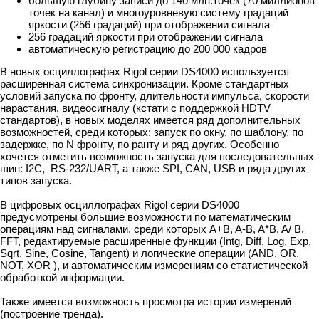
большую глубину записи до 140 млн.точек (70 миллионов
точек на канал) и многоуровневую систему градаций
яркости (256 градаций) при отображении сигнала
256 градаций яркости при отображении сигнала
автоматическую регистрацию до 200 000 кадров
В новых осциллографах Rigol серии DS4000 используется
расширенная система синхронизации. Кроме стандартных
условий запуска по фронту, длительности импульса, скорости
нарастания, видеосигналу (кстати с поддержкой HDTV
стандартов), в новых моделях имеется ряд дополнительных
возможностей, среди которых: запуск по окну, по шаблону, по
задержке, по N фронту, по ранту и ряд других. Особенно
хочется отметить возможность запуска для последовательных
шин: I2C, RS-232/UART, а также SPI, CAN, USB и ряда других
типов запуска.
В цифровых осциллографах Rigol серии DS4000
предусмотрены большие возможности по математическим
операциям над сигналами, среди которых A+B, A-B, A*B, A/ B,
FFT, редактируемые расширенные функции (Intg, Diff, Log, Exp,
Sqrt, Sine, Cosine, Tangent) и логические операции (AND, OR,
NOT, XOR ), и автоматическим измерениям со статистической
обработкой информации.
Также имеется возможность просмотра истории измерений
(построение тренда).