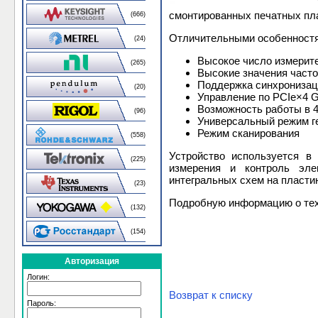
смонтированных печатных пла
(666)
Отличительными особенност
(24)
Высокое число измерите
(265)
Высокие значения часто
Поддержка синхронизаци
(20)
Управление по PCIe×4 
Возможность работы в 4
(96)
Универсальный режим г
Режим сканирования
(558)
Устройство используется в
(225)
измерения и контроль эле
интегральных схем на пласти
(23)
Подробную информацию о тех
(132)
(154)
Авторизация
Логин:
Возврат к списку
Пароль: