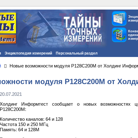
Энци
изме
Конв
един
изме
и
Энциклопедия измерений
Персональный раздел
й
Новые возможности модуля Р128С200М от Холдинг Инфор
ожности модуля Р128С200М от Холд
20.07.2021
Холдинг Информтест сообщает о новых возможностях ци
Р128С200М:
Количество каналов: 64 и 128
Частота 150 и 250 МГц
Память: 64 и 128М