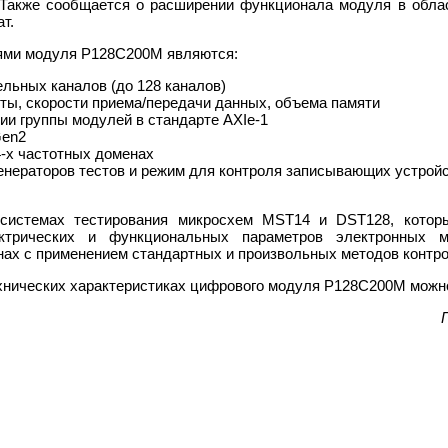
Также сообщается о расширении функционала модуля в облас
т.
ями модуля Р128С200М являются:
льных каналов (до 128 каналов)
ты, скорости приема/передачи данных, объема памяти
и группы модулей в стандарте AXIe-1
Gen2
-х частотных доменах
енераторов тестов и режим для контроля записывающих устрой
 системах тестирования микросхем MST14 и DST128, котор
ктрических и функциональных параметров электронных м
нах с применением стандартных и произвольных методов контро
нических характеристиках цифрового модуля Р128С200М можн