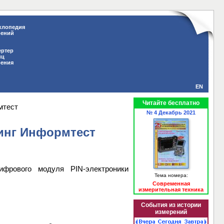
клопедия
рений
ертер
иц
рения
EN
Читайте бесплатно
мтест
№ 4 Декабрь 2021
инг Информтест
фрового модуля PIN-электроники
Тема номера:
Современная
измерительная техника
События из истории
измерений