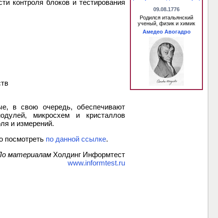
ти контроля блоков и тестирования
09.08.1776
Родился итальянский
ученый, физик и химик
Амедео Авогадро
ств
ые, в свою очередь, обеспечивают
одулей, микросхем и кристаллов
ля и измерений.
о посмотреть
по данной ссылке
.
По материалам
Холдинг Информтест
www.informtest.ru