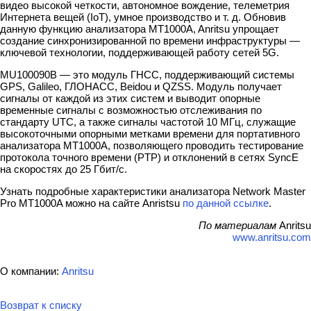
видео высокой четкости, автономное вождение, телеметрия
Интернета вещей (IoT), умное производство и т. д. Обновив
данную функцию анализатора MT1000A, Anritsu упрощает
создание синхронизированной по времени инфраструктуры —
ключевой технологии, поддерживающей работу сетей 5G.
MU100090B — это модуль ГНСС, поддерживающий системы
GPS, Galileo, ГЛОНАСС, Beidou и QZSS. Модуль получает
сигналы от каждой из этих систем и выводит опорные
временные сигналы с возможностью отслеживания по
стандарту UTC, а также сигналы частотой 10 МГц, служащие
высокоточными опорными метками времени для портативного
анализатора MT1000A, позволяющего проводить тестирование
протокола точного времени (PTP) и отклонений в сетях SyncE
на скоростях до 25 Гбит/с.
Узнать подробные характеристики анализатора Network Master
Pro MT1000A можно на сайте Anristsu
по данной ссылке
.
По материалам
Anritsu
www.anritsu.com
О компании:
Anritsu
Возврат к списку