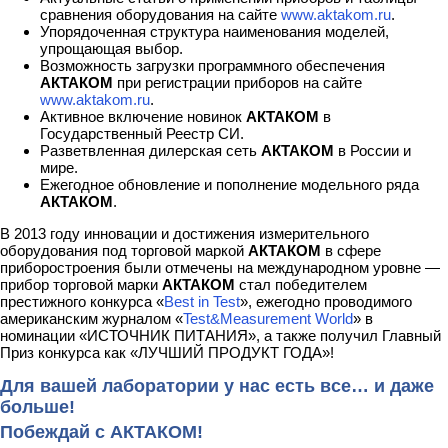
сравнения оборудования на сайте
www.aktakom.ru
.
Упорядоченная структура наименования моделей,
упрощающая выбор.
Возможность загрузки программного обеспечения
АКТАКОМ
при регистрации приборов на сайте
www.aktakom.ru
.
Активное включение новинок
АКТАКОМ
в
Государственный Реестр СИ.
Разветвленная дилерская сеть
АКТАКОМ
в России и
мире.
Ежегодное обновление и пополнение модельного ряда
АКТАКОМ
.
В 2013 году инновации и достижения измерительного
оборудования под торговой маркой
АКТАКОМ
в сфере
приборостроения были отмечены на международном уровне —
прибор торговой марки
АКТАКОМ
стал победителем
престижного конкурса «
Best in Test
», ежегодно проводимого
американским журналом «
Test&Measurement World
» в
номинации «ИСТОЧНИК ПИТАНИЯ», а также получил Главный
Приз конкурса как «ЛУЧШИЙ ПРОДУКТ ГОДА»!
Для вашей лаборатории у нас есть все… и даже
больше!
Побеждай с АКТАКОМ!