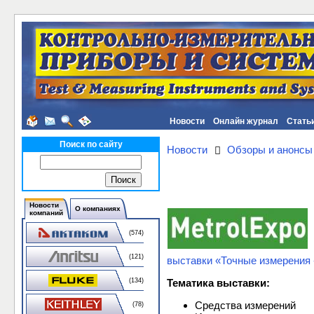
Новости
Онлайн журнал
Стать
Поиск по сайту
Новости
Обзоры и анонсы
Новости
О компаниях
компаний
(574)
(121)
выставки «Точные измерения 
Тематика выставки:
(134)
Средства измерений
(78)