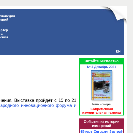
клопедия
рений
ертер
иц
рения
EN
Читайте бесплатно
№ 4 Декабрь 2021
чения. Выставка пройдёт с 19 по 21
Тема номера:
народного инновационного форума и
Современная
измерительная техника
События из истории
измерений