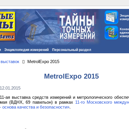
Энци
изме
Конв
един
изме
и
Энциклопедия измерений
Персональный раздел
 выставок
MetrolExpo 2015
MetrolExpo 2015
12.01.2015
11-ая выставка средств измерений и метрологического обеспе
мая (ВДНХ, 69 павильон) в рамках
11-го Московского между
- основа качества и безопасности»
.