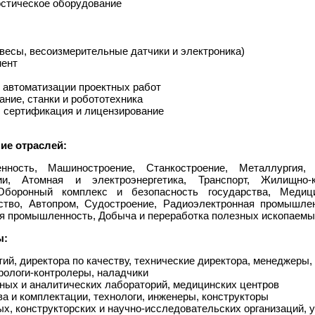
остическое оборудование
весы, весоизмерительные датчики и электроника)
мент
ы автоматизации проектных работ
ние, станки и робототехника
 сертификация и лицензирование
ие отраслей:
нность, Машиностроение, Станкостроение, Металлургия,
гии, Атомная и электроэнергетика, Транспорт, Жилищно-
боронный комплекс и безопасность государства, Медиц
ство, Автопром, Судостроение, Радиоэлектронная промышлен
ая промышленность, Добыча и переработка полезных ископаемы
ы:
ий, директора по качеству, технические директора, менеджеры
рологи-контролеры, наладчики
ных и аналитических лабораторий, медицинских центров
а и комплектации, технологи, инженеры, конструкторы
х, конструкторских и научно-исследовательских организаций, 