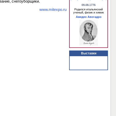
вание, снегоуборщики.
09.08.1776
www.mitexpo.ru
Родился итальянский
ученый, физик и химик
Амедео Авогадро
Выставки