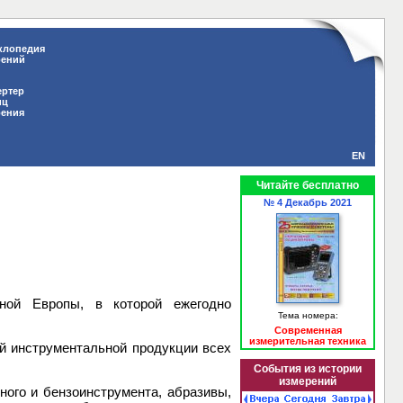
клопедия
рений
ертер
иц
рения
EN
Читайте бесплатно
№ 4 Декабрь 2021
ной Европы, в которой ежегодно
Тема номера:
Современная
измерительная техника
й инструментальной продукции всех
События из истории
измерений
ого и бензоинструмента, абразивы,