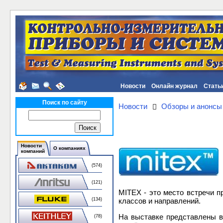
Новости
Онлайн журнал
Стать
Поиск по сайту
Новости
Обзоры и анонсы
Новости
О компаниях
компаний
(574)
(121)
MITEX - это место встречи 
классов и направлений.
(134)
На выставке представлены в
(78)