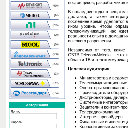
поставщиков, разработчиков и
(666)
В последние годы в вещатель
доставка, а также интегра
(24)
последнее время уделяется в
ином уровне. Чтобы оправ
(265)
телекоммуникаций; нас жде
реальности опыта в домашних
(20)
высокого разрешения.
(96)
Независимо от того, какие
CSTB.Telecom&Media – это к
(558)
области ТВ и телекоммуникац
(225)
Целевая аудитория
:
(23)
Министерства и ведомст
Телекоммуникационные к
(132)
Операторы многоканаль
Производители оборудо
(154)
Дистрибьюторы, дилер
Системные интеграторы
Авторизация
Вещатели и контент-пр
Телерадиокомпании
Логин:
Интернет-провайдеры
Финансовые и инвестиц
Пароль:
Корпоративные заказчи