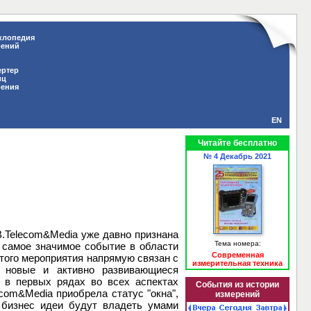
клопедия
рений
ертер
иц
рения
EN
Читайте бесплатно
№ 4 Декабрь 2021
.Telecom&Media уже давно признана
Тема номера:
 самое значимое событие в области
Современная
того мероприятия напрямую связан с
измерительная техника
е новые и активно развивающиеся
 в первых рядах во всех аспектах
События из истории
com&Media приобрела статус "окна",
измерений
и бизнес идеи будут владеть умами