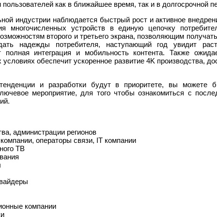
 пользователей как в ближайшее время, так и в долгосрочной п
ной индустрии наблюдается быстрый рост и активное внедрение
ция многочисленных устройств в единую цепочку потребит
озможностям второго и третьего экрана, позволяющим получат
дать надежды потребителя, наступающий год увидит рас
т полная интеграция и мобильность контента. Также ожида
 условиях обеспечит ускоренное развитие 4K производства, дос
 тенденции и разработки будут в приоритете, вы можете 
лючевое мероприятие, для того чтобы ознакомиться с посл
ий.
ва, администрации регионов
омпании, операторы связи, IT компании
ного ТВ
вания
ы
овайдеры
ионные компании
ки