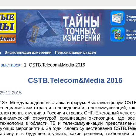
Энци
изме
Конв
един
изме
и
Энциклопедия измерений
Персональный раздел
 выставок
CSTB.Telecom&Media 2016
CSTB.Telecom&Media 2016
29.12.2015
18-я Международная выставка и форум. Выставка-форум CSTB
специалистами отрасли телевидения и телекоммуникаций, как
электронных медиа в России и странах СНГ. Ежегодный успех э
динамической структурой организации экспозиции, где вс
технологии в области ТВ и телекоммуникаций представлены
ующих мероприятий. За годы своего существования CSTB.Tele
аглянуть в будущее и узнать, какие решения, технологии 