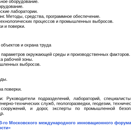
ьное оборудование.
орудование.
ские лаборатории.
г. Методы, средства, программное обеспечение.
технологических процессов и промышленных выбросов.
и и поверки.
объектов и охрана труда
 параметров окружающей среды и производственных факторов.
а рабочей зоны.
ышленных выбросов.
оды.
а поверки.
и: Руководители подразделений, лабораторий, специалист
нерно-технических служб, геологоразведки, геодезии, техниче
а сооружений, и дорог, эксперты по промышленной безоп
р.
3-го Московского международного инновационного форума
ости»