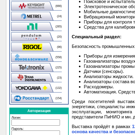
Поисковое и испытател
Электротехническое об
(666)
Мобильные диагностиче
Вибрационный мониторин
(24)
Приборы для контроля 
Средства для калибровк
(265)
Специальный раздел:
(20)
Безопасность промышленных 
(96)
Приборы для измерения
(558)
Газоанализаторы воздух
Газоанализаторы пром
(225)
Датчики (сенсоры).
Анализаторы жидкости.
(23)
Анализаторы состава в
Расходомеры.
(132)
Автоматизация. Средств
(154)
Среди посетителей выставк
энергетики, специалисты инже
Авторизация
эксплуатации, мониторинг
представители ПиНИО и мн. д
Логин:
Выставка пройдёт в рамках
1
Пароль:
основа качества и безопасн