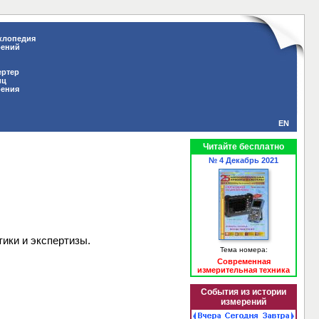
клопедия
рений
ертер
иц
рения
EN
Читайте бесплатно
№ 4 Декабрь 2021
ики и экспертизы.
Тема номера:
Современная
измерительная техника
События из истории
измерений