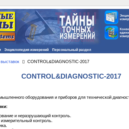
Энци
изме
Конв
един
изме
и
Энциклопедия измерений
Персональный раздел
 выставок
CONTROL&DIAGNOSTIC-2017
CONTROL&DIAGNOSTIC-2017
омышленного оборудования и приборов для технической диагност
вки:
ование и неразрушающий кон­т­роль.
 измерительный контроль.
ика.