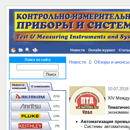
Новости
Онлайн журнал
Стать
Поиск по сайту
Новости
Обзоры и анонсы
Новости
О компаниях
10.07.2018
компаний
(574)
XIV Между
Тематиче
(121)
экономики 
(134)
Автоматизация промы
- Системы автоматизац
(78)