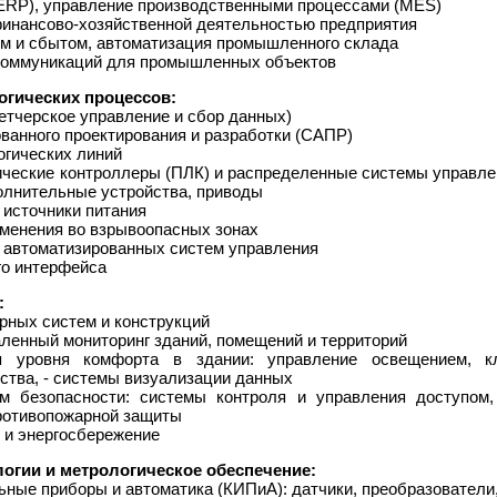
(ERP), управление производственными процессами (MES)
финансово-хозяйственной деятельностью предприятия
ем и сбытом, автоматизация промышленного склада
екоммуникаций для промышленных объектов
огических процессов:
етчерское управление и сбор данных)
ванного проектирования и разработки (САПР)
огических линий
ические контроллеры (ПЛК) и распределенные системы управле
полнительные устройства, приводы
 источники питания
именения во взрывоопасных зонах
в автоматизированных систем управления
го интерфейса
:
рных систем и конструкций
аленный мониторинг зданий, помещений и территорий
 уровня комфорта в здании: управление освещением, кл
ства, - системы визуализации данных
ем безопасности: системы контроля и управления доступом,
ротивопожарной защиты
 и энергосбережение
огии и метрологическое обеспечение:
ьные приборы и автоматика (КИПиА): датчики, преобразователи