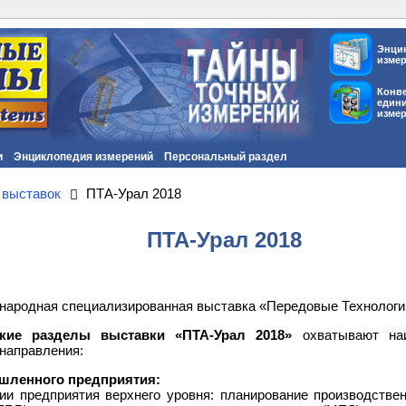
Энци
изме
Конв
един
изме
и
Энциклопедия измерений
Персональный раздел
 выставок
ПТА-Урал 2018
ПТА-Урал 2018
народная специализированная выставка «Передовые Технологи
ские разделы выставки «ПТА-Урал 2018»
охватывают наи
направления:
шленного предприятия:
ии предприятия верхнего уровня: планирование производстве