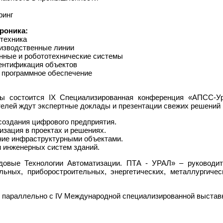
ринг
роника:
техника
оизводственные линии
нные и робототехнические системы
дентификация объектов
 программное обеспечение
ы состоится IX Специализированная конференция «АПСС-Ур
елей ждут экспертные доклады и презентации свежих решений 
ы создания цифрового предприятия.
зация в проектах и решениях.
ние инфраструктурными объектами.
 инженерных систем зданий.
довые Технологии Автоматизации. ПТА - УРАЛ» – руководи
ьных, приборостроительных, энергетических, металлургичес
т параллельно с IV Международной специализированной выста