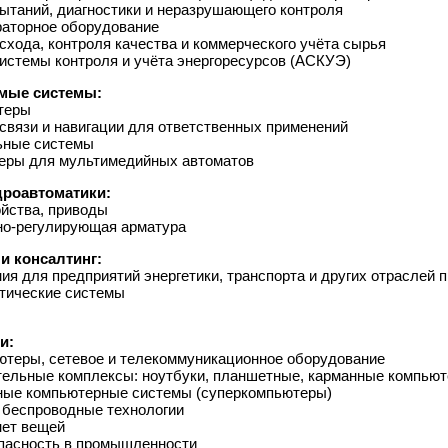
ытаний, диагностики и неразрушающего контроля
раторное оборудование
схода, контроля качества и коммерческого учёта сырья
истемы контроля и учёта энергоресурсов (АСКУЭ)
мые системы:
теры
связи и навигации для ответственных применений
ьные системы
еры для мультимедийных автоматов
дроавтоматики:
йства, приводы
рно-регулирующая арматура
и консалтинг:
ия для предприятий энергетики, транспорта и других отраслей
тические системы
и:
теры, сетевое и телекоммуникационное оборудование
ельные комплексы: ноутбуки, планшетные, карманные компью
ные компьютерные системы (суперкомпьютеры)
 беспроводные технологии
нет вещей
пасность в промышленности