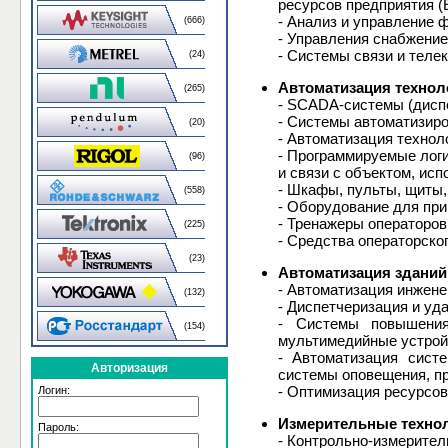
ресурсов предприятия 
- Анализ и управление 
(666)
- Управления снабжени
- Системы связи и тел
(24)
Автоматизация технол
(265)
- SCADA-системы (дисп
- Системы автоматизиро
(20)
- Автоматизация технол
- Программируемые лог
(96)
и связи с объектом, ис
- Шкафы, пульты, щиты,
(558)
- Оборудование для пр
- Тренажеры операторо
(225)
- Средства операторско
(23)
Автоматизация зданий
- Автоматизация инжене
(132)
- Диспетчеризация и уд
- Системы повышения
(154)
мультимедийные устрой
- Автоматизация сист
Авторизация
системы оповещения, п
- Оптимизация ресурсов
Логин:
Измерительные технол
Пароль:
- Контрольно-измерител