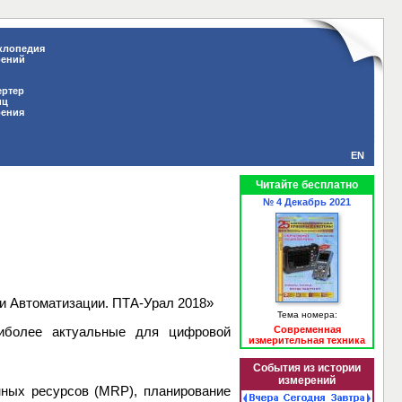
клопедия
рений
ертер
иц
рения
EN
Читайте бесплатно
№ 4 Декабрь 2021
и Автоматизации. ПТА-Урал 2018»
Тема номера:
более актуальные для цифровой
Современная
измерительная техника
События из истории
измерений
нных ресурсов (MRP), планирование