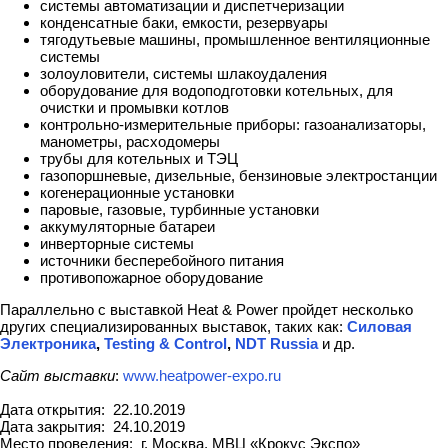
системы автоматизации и диспетчеризации
конденсатные баки, емкости, резервуары
тягодутьевые машины, промышленное вентиляционные
системы
золоуловители, системы шлакоудаления
оборудование для водоподготовки котельных, для
очистки и промывки котлов
контрольно-измерительные приборы: газоанализаторы,
манометры, расходомеры
трубы для котельных и ТЭЦ
газопоршневые, дизельные, бензиновые электростанции
когенерационные установки
паровые, газовые, турбинные установки
аккумуляторные батареи
инверторные системы
источники бесперебойного питания
противопожарное оборудование
Параллельно с выставкой Heat & Power пройдет несколько
других специализированных выставок, таких как:
Силовая
Электроника
,
Testing & Control
,
NDT Russia
и др.
Сайт выставки
:
www.heatpower-expo.ru
Дата открытия: 22.10.2019
Дата закрытия: 24.10.2019
Место проведения: г. Москва, МВЦ «Крокус Экспо»