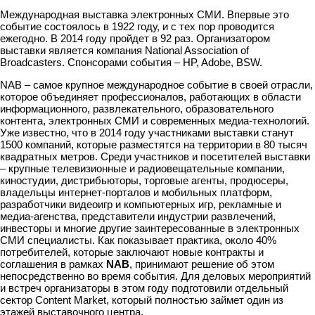
Международная выставка электронных СМИ. Впервые это
событие состоялось в 1922 году, и с тех пор проводится
ежегодно. В 2014 году пройдет в 92 раз. Организатором
выставки является компания National Association of
Broadcasters. Спонсорами события – HP, Adobe, BSW.
NAB – самое крупное международное событие в своей отрасли,
которое объединяет профессионалов, работающих в области
информационного, развлекательного, образовательного
контента, электронных СМИ и современных медиа-технологий.
Уже известно, что в 2014 году участниками выставки станут
1500 компаний, которые разместятся на территории в 80 тысяч
квадратных метров. Среди участников и посетителей выставки
– крупные телевизионные и радиовещательные компании,
киностудии, дистрибьюторы, торговые агенты, продюсеры,
владельцы интернет-порталов и мобильных платформ,
разработчики видеоигр и компьютерных игр, рекламные и
медиа-агенства, представители индустрии развлечений,
инвесторы и многие другие заинтересованные в электронных
СМИ специалисты. Как показывает практика, около 40%
потребителей, которые заключают новые контракты и
соглашения в рамках
NAB
, принимают решение об этом
непосредственно во время события. Для деловых мероприятий
и встреч организаторы в этом году подготовили отдельный
сектор Content Market, который полностью займет один из
этажей выставочного центра.