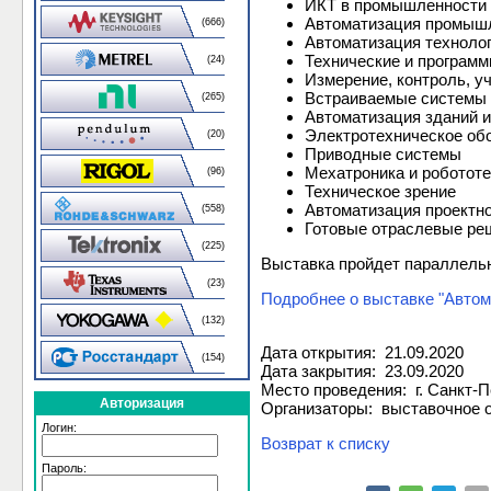
ИКТ в промышленности
Автоматизация промыш
(666)
Автоматизация технолог
Технические и программ
(24)
Измерение, контроль, у
Встраиваемые системы
(265)
Автоматизация зданий 
Электротехническое об
(20)
Приводные системы
Мехатроника и роботот
(96)
Техническое зрение
Автоматизация проектно
(558)
Готовые отраслевые ре
(225)
Выставка пройдет параллель
(23)
Подробнее о выставке "Автом
(132)
Дата открытия: 21.09.2020
(154)
Дата закрытия: 23.09.2020
Место проведения: г. Санкт
Авторизация
Организаторы: выставочное
Логин:
Возврат к списку
Пароль: