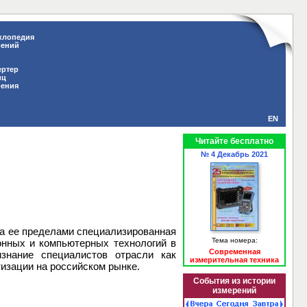
клопедия
рений
ертер
иц
рения
EN
Читайте бесплатно
№ 4 Декабрь 2021
за ее пределами специализированная
Тема номера:
нных и компьютерных технологий в
Современная
знание специалистов отрасли как
измерительная техника
изации на российском рынке.
События из истории
измерений