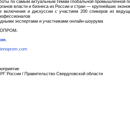
аботы по самым актуальным темам глобальной промышленной п
рганов власти и бизнеса из России и стран — крупнейших эконо
ые включения и дискуссии с участием 200 спикеров из веду
профессионалов
одными экспертами и участниками онлайн-шоурума
ОПРОМ.
тия
.
innoprom.com
роприятие
 России / Правительство Свердловской области