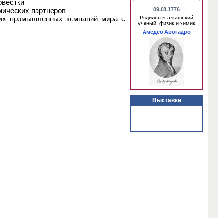
овестки
мических партнеров
09.08.1776
щих промышленных компаний мира с
Родился итальянский
ученый, физик и химик
Амедео Авогадро
Выставки