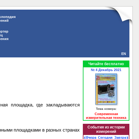
клопедия
рений
ертер
иц
рения
EN
Читайте бесплатно
№ 4 Декабрь 2021
ная площадка, где закладываются
Тема номера:
Современная
измерительная техника
События из истории
анными площадками в разных странах
измерений