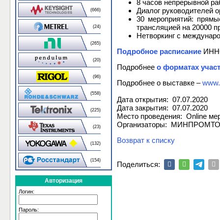
8 часов непрерывной р
Диалог руководителей о
(666)
30 мероприятий: прям
трансляцией на 20000 
(24)
Нетворкинг с междунар
(265)
Подробное расписание
ИНН
(20)
Подробнее
о форматах учас
(96)
Подробнее о выставке –
www.
(558)
Дата открытия: 07.07.2020
Дата закрытия: 07.07.2020
(225)
Место проведения: Online ме
Организаторы: МИНПРОМТОРГ
(23)
Возврат к списку
(132)
(154)
Поделиться:
Авторизация
Логин:
Пароль: